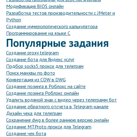
Модификация BIOS онлайн
Разработка тестов производительности с JMeter и
Python
Создание нумерологического калькулятора
Программирование на языке С
Популярные задания
Создание proxy telegram
Создание бота для Яндекс услуг
Подбор socks5 прокси для телеграм
Поиск манхвы по фото
Конвертация из CDW в DWG
Создание позинга в Роблокс на сайте
Создание позинга Роблокс онлайн
Удалить водяной знак с видео через телеграмм бот
Создание обратного отсчета в Telegram-канале
Дизайн чека для телеграм
Сохранение dwg в более раннюю версию онлайн
Создание MTProto прокси для Telegram
Создание чек бота