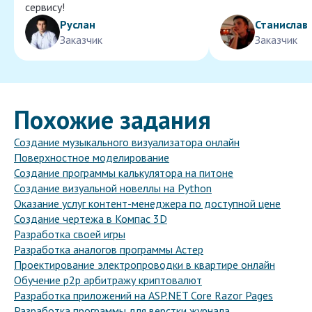
сервису!
Руслан
Станислав
Заказчик
Заказчик
Похожие задания
Создание музыкального визуализатора онлайн
Поверхностное моделирование
Создание программы калькулятора на питоне
Создание визуальной новеллы на Python
Оказание услуг контент-менеджера по доступной цене
Создание чертежа в Компас 3D
Разработка своей игры
Разработка аналогов программы Астер
Проектирование электропроводки в квартире онлайн
Обучение p2p арбитражу криптовалют
Разработка приложений на ASP.NET Core Razor Pages
Разработка программы для верстки журнала