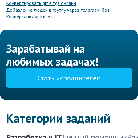
Конвертировать gif в tgs онлайн
Добавление людей в группу через телеграм-бот
Конвертация apk в ipa
Зарабатывай на
любимых задачах!
Стать исполнителем
Категории заданий
Разработка и IT
Личный помощник
Ре