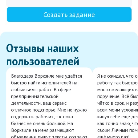
Создать задание
Отзывы наших
пользователей
Благодаря Воркзиле мне удаётся
Я не ожидал, что 
быстро найти исполнителей на
работу так быстро,
любые виды работ. В сфере
много желающих в
предпринимательской
поручение. Всё бы
деятельности, ваш сервис
чётко в срок, и ре
отличное подспорье. Мне не нужно
всем моим условия
содержать рабочих, т.к. пока
кинул себе ещё ден
бизнес не очень большой. На
как точно знаю, ч
Воркзиле за меня размещают
своим Личным пом
объявления, пишут тексты, создают
ещё много раз!