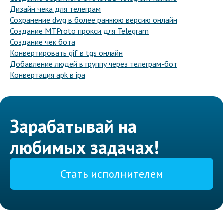
Дизайн чека для телеграм
Сохранение dwg в более раннюю версию онлайн
Создание MTProto прокси для Telegram
Создание чек бота
Конвертировать gif в tgs онлайн
Добавление людей в группу через телеграм-бот
Конвертация apk в ipa
Зарабатывай на
любимых задачах!
Стать исполнителем