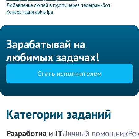
Добавление людей в группу через телеграм-бот
Конвертация apk в ipa
Зарабатывай на
любимых задачах!
Стать исполнителем
Категории заданий
Разработка и IT
Личный помощник
Ре