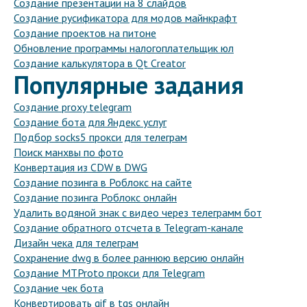
Создание презентации на 8 слайдов
Создание русификатора для модов майнкрафт
Создание проектов на питоне
Обновление программы налогоплательщик юл
Создание калькулятора в Qt Creator
Популярные задания
Создание proxy telegram
Создание бота для Яндекс услуг
Подбор socks5 прокси для телеграм
Поиск манхвы по фото
Конвертация из CDW в DWG
Создание позинга в Роблокс на сайте
Создание позинга Роблокс онлайн
Удалить водяной знак с видео через телеграмм бот
Создание обратного отсчета в Telegram-канале
Дизайн чека для телеграм
Сохранение dwg в более раннюю версию онлайн
Создание MTProto прокси для Telegram
Создание чек бота
Конвертировать gif в tgs онлайн