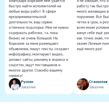
Благодаря Воркзиле мне удаётся
Я не ожидал, что 
быстро найти исполнителей на
работу так быстро,
любые виды работ. В сфере
много желающих в
предпринимательской
поручение. Всё бы
деятельности, ваш сервис
чётко в срок, и ре
отличное подспорье. Мне не нужно
всем моим условия
содержать рабочих, т.к. пока
кинул себе ещё ден
бизнес не очень большой. На
как точно знаю, ч
Воркзиле за меня размещают
своим Личным пом
объявления, пишут тексты, создают
ещё много раз!
инфографику, монтируют видео,
делают сайты, рекламу в яндексе и
соцсетях, ищут поставщиков и
многое другое. Спасибо вашему
сервису!
Руслан
Станислав
Заказчик
Заказчик