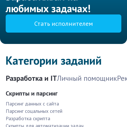
любимых задачах!
Стать исполнителем
Категории заданий
Разработка и IT
Личный помощник
Ре
Скрипты и парсинг
Парсинг данных с сайта
Парсинг соцальных сетей
Разработка скрипта
Скрипты для автоматизации задач