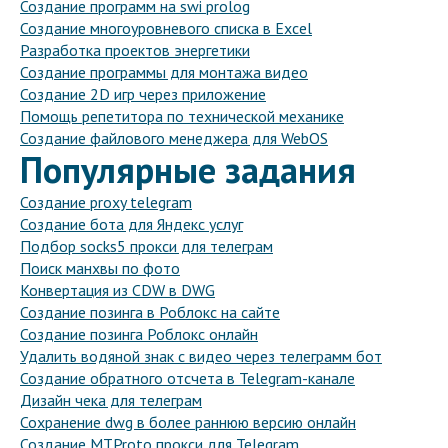
Создание программ на swi prolog
Создание многоуровневого списка в Excel
Разработка проектов энергетики
Создание программы для монтажа видео
Создание 2D игр через приложение
Помощь репетитора по технической механике
Создание файлового менеджера для WebOS
Популярные задания
Создание proxy telegram
Создание бота для Яндекс услуг
Подбор socks5 прокси для телеграм
Поиск манхвы по фото
Конвертация из CDW в DWG
Создание позинга в Роблокс на сайте
Создание позинга Роблокс онлайн
Удалить водяной знак с видео через телеграмм бот
Создание обратного отсчета в Telegram-канале
Дизайн чека для телеграм
Сохранение dwg в более раннюю версию онлайн
Создание MTProto прокси для Telegram