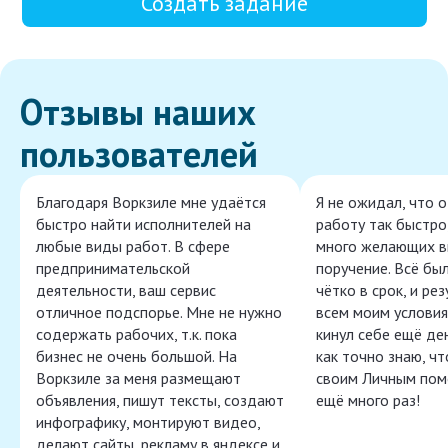
Создать задание
Отзывы наших
пользователей
Благодаря Воркзиле мне удаётся
Я не ожидал, что 
быстро найти исполнителей на
работу так быстро,
любые виды работ. В сфере
много желающих в
предпринимательской
поручение. Всё бы
деятельности, ваш сервис
чётко в срок, и ре
отличное подспорье. Мне не нужно
всем моим условия
содержать рабочих, т.к. пока
кинул себе ещё ден
бизнес не очень большой. На
как точно знаю, ч
Воркзиле за меня размещают
своим Личным пом
объявления, пишут тексты, создают
ещё много раз!
инфографику, монтируют видео,
делают сайты, рекламу в яндексе и