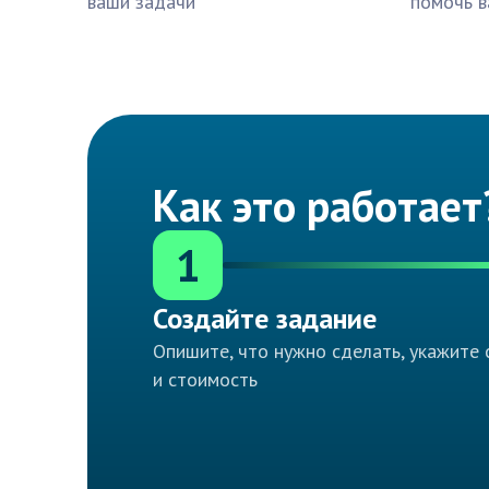
ваши задачи
помочь в
Как это работает
1
Создайте задание
Опишите, что нужно сделать, укажите 
и стоимость