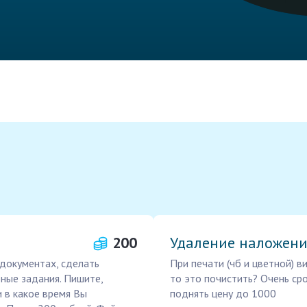
200
Удаление наложени
 документах, сделать
При печати (чб и цветной) в
бные задания. Пишите,
то это почистить? Очень сро
и в какое время Вы
поднять цену до 1000