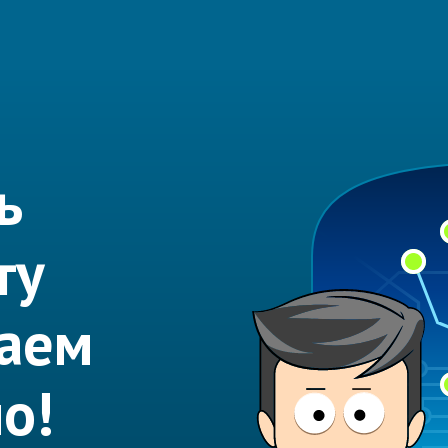
ь
ту
лаем
о!