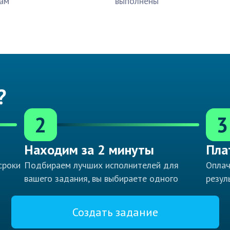
ам
выполнены
?
2
3
Находим за 2 минуты
Пла
сроки
Подбираем лучших исполнителей для
Оплач
вашего задания, вы выбираете одного
резул
Создать задание