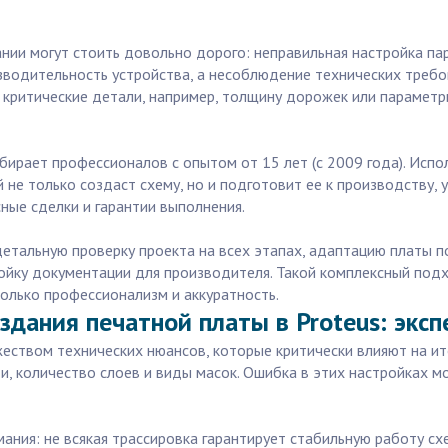
ии могут стоить довольно дорого: неправильная настройка пар
водительность устройства, а несоблюдение технических требов
 критические детали, например, толщину дорожек или параметры
бирает профессионалов с опытом от 15 лет (с 2009 года). Испо
 не только создаст схему, но и подготовит ее к производству, 
сные сделки и гарантии выполнения.
детальную проверку проекта на всех этапах, адаптацию платы 
ойку документации для производителя. Такой комплексный подх
только профессионализм и аккуратность.
здания печатной платы в Proteus: эксп
жеством технических нюансов, которые критически влияют на ит
и, количество слоев и виды масок. Ошибка в этих настройках м
ания: не всякая трассировка гарантирует стабильную работу сх