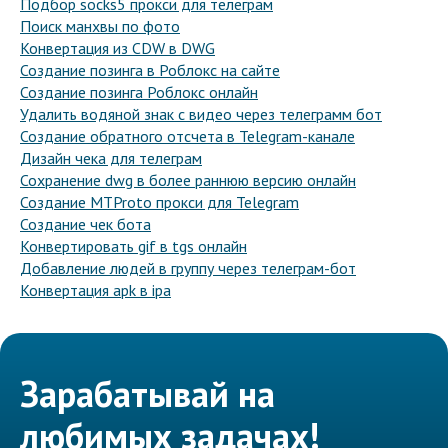
Подбор socks5 прокси для телеграм
Поиск манхвы по фото
Конвертация из CDW в DWG
Создание позинга в Роблокс на сайте
Создание позинга Роблокс онлайн
Удалить водяной знак с видео через телеграмм бот
Создание обратного отсчета в Telegram-канале
Дизайн чека для телеграм
Сохранение dwg в более раннюю версию онлайн
Создание MTProto прокси для Telegram
Создание чек бота
Конвертировать gif в tgs онлайн
Добавление людей в группу через телеграм-бот
Конвертация apk в ipa
Зарабатывай на
любимых задачах!