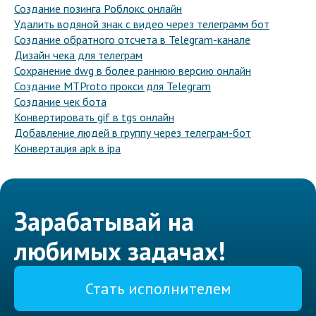
Создание позинга Роблокс онлайн
Удалить водяной знак с видео через телеграмм бот
Создание обратного отсчета в Telegram-канале
Дизайн чека для телеграм
Сохранение dwg в более раннюю версию онлайн
Создание MTProto прокси для Telegram
Создание чек бота
Конвертировать gif в tgs онлайн
Добавление людей в группу через телеграм-бот
Конвертация apk в ipa
Зарабатывай на
любимых задачах!
Стать исполнителем