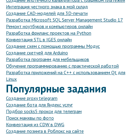
Создание ипотечного калькулятора с графиком платежей
Интеграция честного знака в мой склад
Создание CAD-моделей для 3D-печати
Разработка Microsoft SQL Server Management Studio 17
Ремонт ноутбуков и компьютеров онлайн
Разработка фриланс проектов на Python
Конвертация STL в IGES онлайн
Создание схем с помощью программы Модус
Создание скетчей для Arduino
Разработка программ для мебельщиков
Обучение программированию с практической работой
Разработка приложений на C++ с использованием Qt для
Linux
Популярные задания
Создание proxy telegram
Создание бота для Яндекс услуг
Подбор socks5 прокси для телеграм
Поиск манхвы по фото
Конвертация из CDW в DWG
Создание позинга в Роблокс на сайте