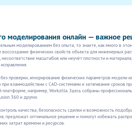
го моделирования онлайн — важное ре
тельным моделированием без опыта, то знаете, как много в эт
е воссоздание физических свойств объекта для инженерных рас
я, несоответствие масштабов или неучёт плотности и материала
 исправления.
без проверки, игнорирование физических параметров модели 
 при взаимодействии с CAD-системами и затягивание сроков про
 платформе, например, Workzilla. Здесь собраны профессионал
usion 360 и других.
 контроль качества, безопасность сделки и возможность подобр
я, предложат оптимальное решение и помогут избежать распрос
них затрат времени и ресурсов.