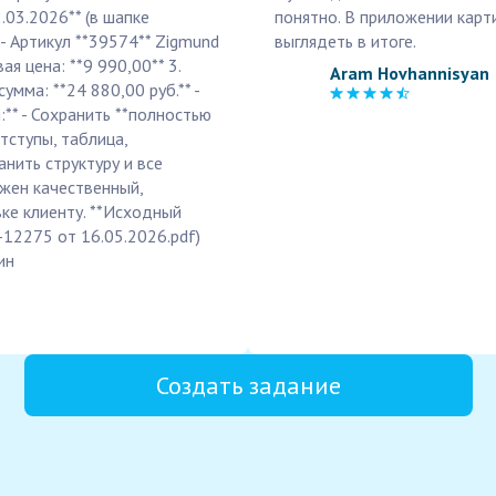
2.03.2026** (в шапке
понятно. В приложении карт
 - Артикул **39574** Zigmund
выглядеть в итоге.
вая цена: **9 990,00** 3.
Aram Hovhannisyan
умма: **24 880,00 руб.** -
:** - Сохранить **полностью
тступы, таблица,
анить структуру и все
ужен качественный,
ке клиенту. **Исходный
-12275 от 16.05.2026.pdf)
ин
Создать задание