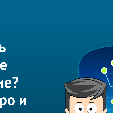
ь
е
ие?
ро и