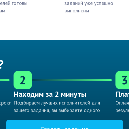
елей готовы
заданий уже успешно
ам
выполнены
?
2
3
Находим за 2 минуты
Пла
сроки
Подбираем лучших исполнителей для
Оплач
вашего задания, вы выбираете одного
резул