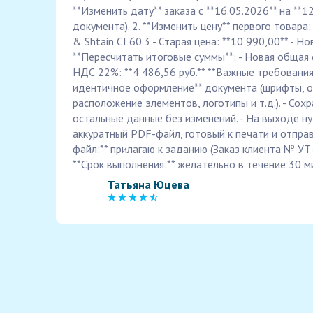
**Изменить дату** заказа с **16.05.2026** на **1
документа). 2. **Изменить цену** первого товара:
& Shtain CI 60.3 - Старая цена: **10 990,00** - Но
**Пересчитать итоговые суммы**: - Новая общая с
НДС 22%: **4 486,56 руб.** **Важные требования
идентичное оформление** документа (шрифты, о
расположение элементов, логотипы и т.д.). - Сохр
остальные данные без изменений. - На выходе н
аккуратный PDF-файл, готовый к печати и отправ
файл:** прилагаю к заданию (Заказ клиента № УТ
**Срок выполнения:** желательно в течение 30 м
Татьяна Юцева