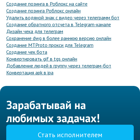
Создание позинга в Роблокс на сайте
Создание позинга Роблокс онлайн
Удалить водяной знак с видео через телеграмм бот
Создание обратного отсчета в Telegram-канале
Дизайн чека для телеграм
Сохранение dwg в более раннюю версию онлайн
Создание MTProto прокси для Telegram
Создание чек бота
Конвертировать gif в tgs онлайн
Добавление людей в группу через телеграм-бот
Конвертация apk в ipa
Зарабатывай на
любимых задачах!
Стать исполнителем