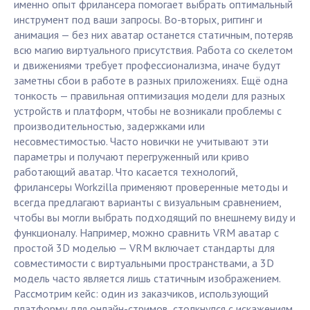
именно опыт фрилансера помогает выбрать оптимальный
инструмент под ваши запросы. Во-вторых, риггинг и
анимация — без них аватар останется статичным, потеряв
всю магию виртуального присутствия. Работа со скелетом
и движениями требует профессионализма, иначе будут
заметны сбои в работе в разных приложениях. Ещё одна
тонкость — правильная оптимизация модели для разных
устройств и платформ, чтобы не возникали проблемы с
производительностью, задержками или
несовместимостью. Часто новички не учитывают эти
параметры и получают перегруженный или криво
работающий аватар. Что касается технологий,
фрилансеры Workzilla применяют проверенные методы и
всегда предлагают варианты с визуальным сравнением,
чтобы вы могли выбрать подходящий по внешнему виду и
функционалу. Например, можно сравнить VRM аватар с
простой 3D моделью — VRM включает стандарты для
совместимости с виртуальными пространствами, а 3D
модель часто является лишь статичным изображением.
Рассмотрим кейс: один из заказчиков, использующий
платформу для онлайн-стримов, столкнулся с искажениям