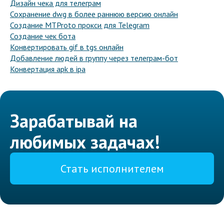
Дизайн чека для телеграм
Сохранение dwg в более раннюю версию онлайн
Создание MTProto прокси для Telegram
Создание чек бота
Конвертировать gif в tgs онлайн
Добавление людей в группу через телеграм-бот
Конвертация apk в ipa
Зарабатывай на
любимых задачах!
Стать исполнителем