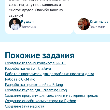
соцсетях, ищут поставщиков и
многое другое. Спасибо вашему
сервису!
Руслан
Станислав
Заказчик
Заказчик
Похожие задания
Создание готовых конфигураций 1С
Разработка на Swift и Java
Работа с программой для разработки проекта дома
Работа с CRM iiko
Разработка приложений на Erlang
Создание keygen для Screaming Frog
Создание программ для сведения и мастеринга треков
Создание онлайн-калькулятора на Python
Создание Java маскота