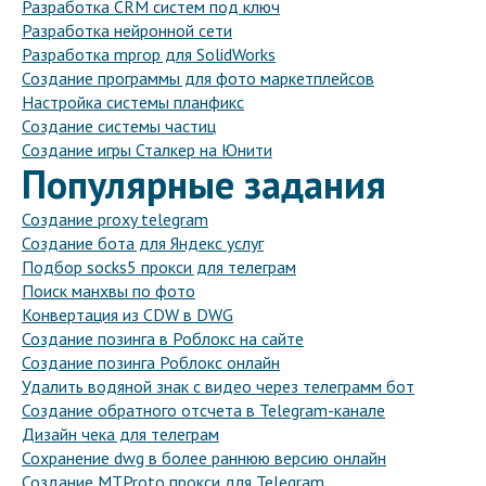
Разработка CRM систем под ключ
Разработка нейронной сети
Разработка mprop для SolidWorks
Создание программы для фото маркетплейсов
Настройка системы планфикс
Создание системы частиц
Создание игры Сталкер на Юнити
Популярные задания
Создание proxy telegram
Создание бота для Яндекс услуг
Подбор socks5 прокси для телеграм
Поиск манхвы по фото
Конвертация из CDW в DWG
Создание позинга в Роблокс на сайте
Создание позинга Роблокс онлайн
Удалить водяной знак с видео через телеграмм бот
Создание обратного отсчета в Telegram-канале
Дизайн чека для телеграм
Сохранение dwg в более раннюю версию онлайн
Создание MTProto прокси для Telegram