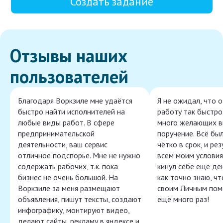
Создать задание
Отзывы наших
пользователей
Благодаря Воркзиле мне удаётся
Я не ожидал, что 
быстро найти исполнителей на
работу так быстро,
любые виды работ. В сфере
много желающих в
предпринимательской
поручение. Всё бы
деятельности, ваш сервис
чётко в срок, и ре
отличное подспорье. Мне не нужно
всем моим условия
содержать рабочих, т.к. пока
кинул себе ещё ден
бизнес не очень большой. На
как точно знаю, ч
Воркзиле за меня размещают
своим Личным пом
объявления, пишут тексты, создают
ещё много раз!
инфографику, монтируют видео,
делают сайты, рекламу в яндексе и