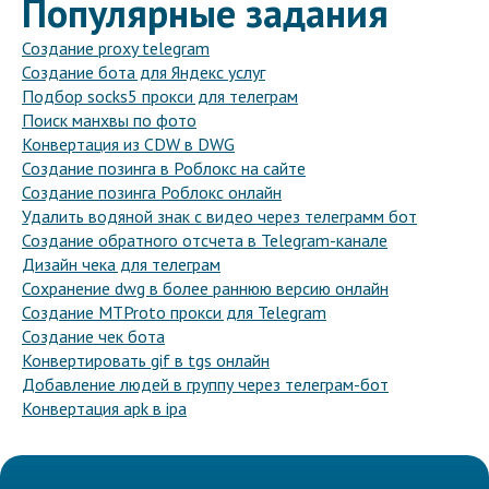
Популярные задания
Создание proxy telegram
Создание бота для Яндекс услуг
Подбор socks5 прокси для телеграм
Поиск манхвы по фото
Конвертация из CDW в DWG
Создание позинга в Роблокс на сайте
Создание позинга Роблокс онлайн
Удалить водяной знак с видео через телеграмм бот
Создание обратного отсчета в Telegram-канале
Дизайн чека для телеграм
Сохранение dwg в более раннюю версию онлайн
Создание MTProto прокси для Telegram
Создание чек бота
Конвертировать gif в tgs онлайн
Добавление людей в группу через телеграм-бот
Конвертация apk в ipa