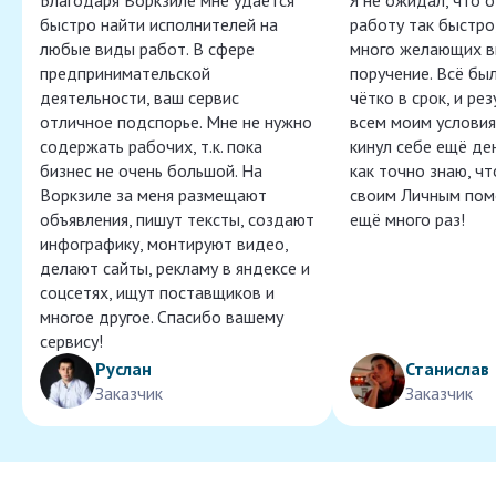
Благодаря Воркзиле мне удаётся
Я не ожидал, что 
быстро найти исполнителей на
работу так быстро,
любые виды работ. В сфере
много желающих в
предпринимательской
поручение. Всё бы
деятельности, ваш сервис
чётко в срок, и ре
отличное подспорье. Мне не нужно
всем моим условия
содержать рабочих, т.к. пока
кинул себе ещё ден
бизнес не очень большой. На
как точно знаю, ч
Воркзиле за меня размещают
своим Личным пом
объявления, пишут тексты, создают
ещё много раз!
инфографику, монтируют видео,
делают сайты, рекламу в яндексе и
соцсетях, ищут поставщиков и
многое другое. Спасибо вашему
сервису!
Руслан
Станислав
Заказчик
Заказчик