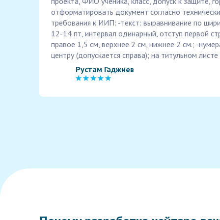
проекта, ФИО ученика, класс, допуск к защите, гор
отформатировать документ согласно технически
требования к ИИП: -текст: выравнивание по ши
12-14 пт, интервал одинарный, отступ первой стр
правое 1,5 см, верхнее 2 см, нижнее 2 см.; -нумер
центру (допускается справа); на титульном листе 
Рустам Гаджиев