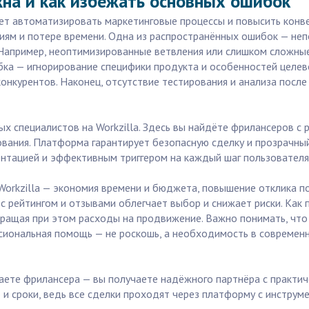
жна и как избежать основных ошибок
чет автоматизировать маркетинговые процессы и повысить конв
иям и потере времени. Одна из распространённых ошибок — непо
Например, неоптимизированные ветвления или слишком сложные 
ка — игнорирование специфики продукта и особенностей целев
нкурентов. Наконец, отсутствие тестирования и анализа после
х специалистов на Workzilla. Здесь вы найдёте фрилансеров с 
вания. Платформа гарантирует безопасную сделку и прозрачный
ментацией и эффективным триггером на каждый шаг пользователя
orkzilla — экономия времени и бюджета, повышение отклика п
с рейтингом и отзывами облегчает выбор и снижает риски. Как 
ращая при этом расходы на продвижение. Важно понимать, что
сиональная помощь — не роскошь, а необходимость в современ
маете фрилансера — вы получаете надёжного партнёра с практи
о и сроки, ведь все сделки проходят через платформу с инструм