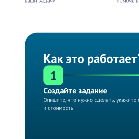
ваши задачи
помочь в
Как это работает
1
Создайте задание
Опишите, что нужно сделать, укажите 
и стоимость