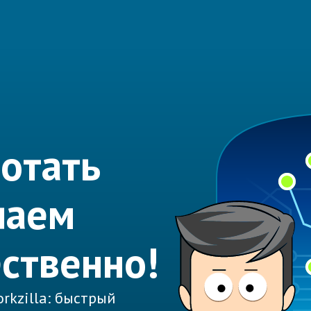
отать
лаем
ественно!
rkzilla: быстрый