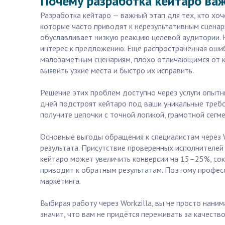
Почему разработка кейтаро ва
Разработка кейтаро — важный этап для тех, кто хо
которые часто приводят к нерезультативным сценар
обуславливает низкую реакцию целевой аудитории. 
интерес к предложению. Ещё распространённая ошиб
малозаметным сценариям, плохо отличающимся от ко
выявить узкие места и быстро их исправить.
Решение этих проблем доступно через услуги опытны
дней подстроят кейтаро под ваши уникальные требо
получите цепочки с точной логикой, грамотной сег
Основные выгоды обращения к специалистам через W
результата. Присутствие проверенных исполнителей 
кейтаро может увеличить конверсии на 15–25%, сок
приводит к обратным результатам. Поэтому профес
маркетинга.
Выбирая работу через Workzilla, вы не просто нани
значит, что вам не придётся переживать за качеств