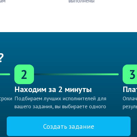
ам
выполнены
?
2
3
Находим за 2 минуты
Пла
сроки
Подбираем лучших исполнителей для
Оплач
вашего задания, вы выбираете одного
резул
Создать задание