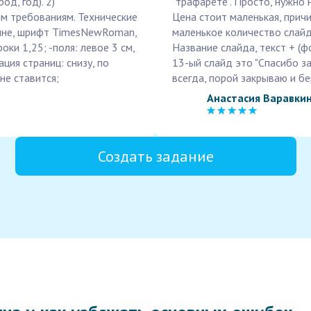
од, год). 2)
"трафарете". Просто, нужно
м требованиям. Технические
Цена стоит маленькая, прич
рине, шрифт TimesNewRoman,
маленькое количество слайдо
оки 1,25; -поля: левое 3 см,
Название слайда, текст + (фо
ация страниц: снизу, по
13-ый слайд это "Спасибо з
не ставится;
всегда, порой закрываю и бе
Анастасия Варавки
Создать задание