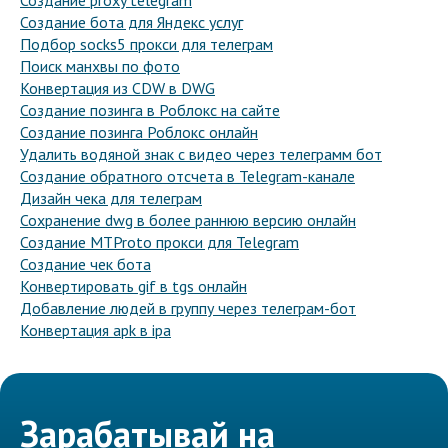
Создание proxy telegram
Создание бота для Яндекс услуг
Подбор socks5 прокси для телеграм
Поиск манхвы по фото
Конвертация из CDW в DWG
Создание позинга в Роблокс на сайте
Создание позинга Роблокс онлайн
Удалить водяной знак с видео через телеграмм бот
Создание обратного отсчета в Telegram-канале
Дизайн чека для телеграм
Сохранение dwg в более раннюю версию онлайн
Создание MTProto прокси для Telegram
Создание чек бота
Конвертировать gif в tgs онлайн
Добавление людей в группу через телеграм-бот
Конвертация apk в ipa
Зарабатывай на