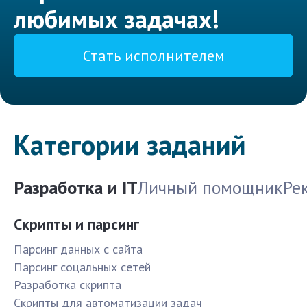
любимых задачах!
Стать исполнителем
Категории заданий
Разработка и IT
Личный помощник
Ре
Скрипты и парсинг
Парсинг данных с сайта
Парсинг соцальных сетей
Разработка скрипта
Скрипты для автоматизации задач