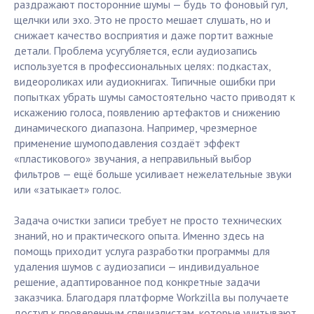
раздражают посторонние шумы — будь то фоновый гул,
щелчки или эхо. Это не просто мешает слушать, но и
снижает качество восприятия и даже портит важные
детали. Проблема усугубляется, если аудиозапись
используется в профессиональных целях: подкастах,
видеороликах или аудиокнигах. Типичные ошибки при
попытках убрать шумы самостоятельно часто приводят к
искажению голоса, появлению артефактов и снижению
динамического диапазона. Например, чрезмерное
применение шумоподавления создаёт эффект
«пластикового» звучания, а неправильный выбор
фильтров — ещё больше усиливает нежелательные звуки
или «затыкает» голос.
Задача очистки записи требует не просто технических
знаний, но и практического опыта. Именно здесь на
помощь приходит услуга разработки программы для
удаления шумов с аудиозаписи — индивидуальное
решение, адаптированное под конкретные задачи
заказчика. Благодаря платформе Workzilla вы получаете
доступ к проверенным специалистам, которые учитывают