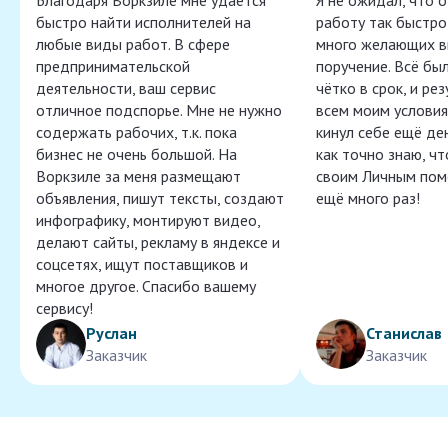
Благодаря Воркзиле мне удаётся
Я не ожидал, что 
быстро найти исполнителей на
работу так быстро,
любые виды работ. В сфере
много желающих в
предпринимательской
поручение. Всё бы
деятельности, ваш сервис
чётко в срок, и ре
отличное подспорье. Мне не нужно
всем моим условия
содержать рабочих, т.к. пока
кинул себе ещё ден
бизнес не очень большой. На
как точно знаю, ч
Воркзиле за меня размещают
своим Личным пом
объявления, пишут тексты, создают
ещё много раз!
инфографику, монтируют видео,
делают сайты, рекламу в яндексе и
соцсетях, ищут поставщиков и
многое другое. Спасибо вашему
сервису!
Руслан
Станислав
Заказчик
Заказчик