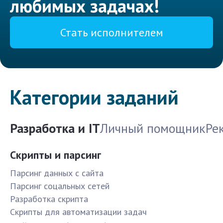
любимых задачах!
Стать исполнителем
Категории заданий
Разработка и IT
Личный помощник
Ре
Скрипты и парсинг
Парсинг данных с сайта
Парсинг соцальных сетей
Разработка скрипта
Скрипты для автоматизации задач