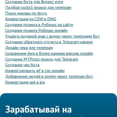
Создание бота для Яндекс услуг
Подбор socks5 прокси для телеграм
Поиск манхвы по фото
Конвертация из CDW в DWG
Создание позинга в Роблокс на сайте
Создание позинга Роблокс онлайн
Удалить водяной знак с видео через телеграмм бот
Создание обратного отсчета в Telegram-канале
Дизайн чека для телеграм
Сохранение dwg в более раннюю версию онлайн
Создание MTProto прокси для Telegram
Создание чек бота
Конвертировать gif в tgs онлайн
Добавление людей в группу через телеграм-бот
Конвертация apk в ipa
Зарабатывай на