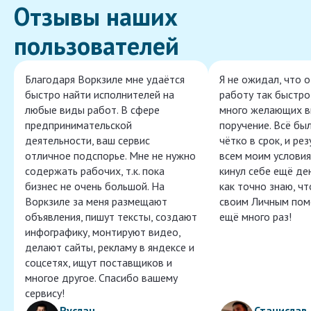
Отзывы наших
пользователей
Благодаря Воркзиле мне удаётся
Я не ожидал, что 
быстро найти исполнителей на
работу так быстро,
любые виды работ. В сфере
много желающих в
предпринимательской
поручение. Всё бы
деятельности, ваш сервис
чётко в срок, и ре
отличное подспорье. Мне не нужно
всем моим условия
содержать рабочих, т.к. пока
кинул себе ещё ден
бизнес не очень большой. На
как точно знаю, ч
Воркзиле за меня размещают
своим Личным пом
объявления, пишут тексты, создают
ещё много раз!
инфографику, монтируют видео,
делают сайты, рекламу в яндексе и
соцсетях, ищут поставщиков и
многое другое. Спасибо вашему
сервису!
Руслан
Станислав