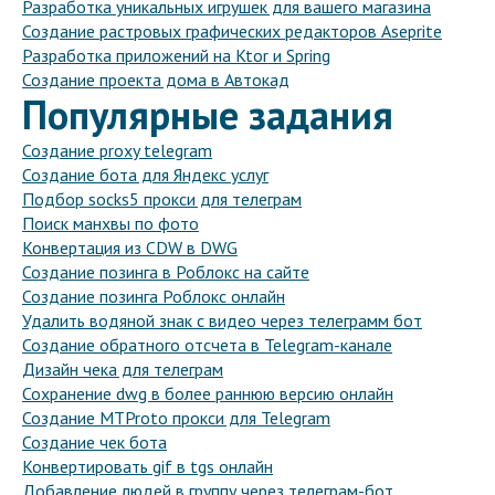
Разработка уникальных игрушек для вашего магазина
Создание растровых графических редакторов Aseprite
Разработка приложений на Ktor и Spring
Создание проекта дома в Автокад
Популярные задания
Создание proxy telegram
Создание бота для Яндекс услуг
Подбор socks5 прокси для телеграм
Поиск манхвы по фото
Конвертация из CDW в DWG
Создание позинга в Роблокс на сайте
Создание позинга Роблокс онлайн
Удалить водяной знак с видео через телеграмм бот
Создание обратного отсчета в Telegram-канале
Дизайн чека для телеграм
Сохранение dwg в более раннюю версию онлайн
Создание MTProto прокси для Telegram
Создание чек бота
Конвертировать gif в tgs онлайн
Добавление людей в группу через телеграм-бот