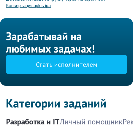
Конвертация apk в ipa
Зарабатывай на
любимых задачах!
Стать исполнителем
Категории заданий
Разработка и IT
Личный помощник
Ре