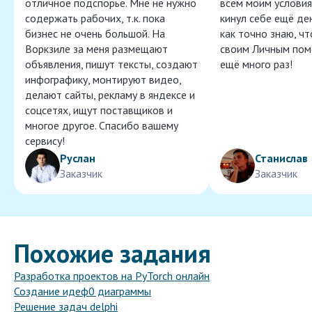
отличное подспорье. Мне не нужно
всем моим условия
содержать рабочих, т.к. пока
кинул себе ещё ден
бизнес не очень большой. На
как точно знаю, ч
Воркзиле за меня размещают
своим Личным пом
объявления, пишут тексты, создают
ещё много раз!
инфографику, монтируют видео,
делают сайты, рекламу в яндексе и
соцсетях, ищут поставщиков и
многое другое. Спасибо вашему
сервису!
Руслан
Станислав
Заказчик
Заказчик
Похожие задания
Разработка проектов на PyTorch онлайн
Создание идеф0 диаграммы
Решение задач delphi