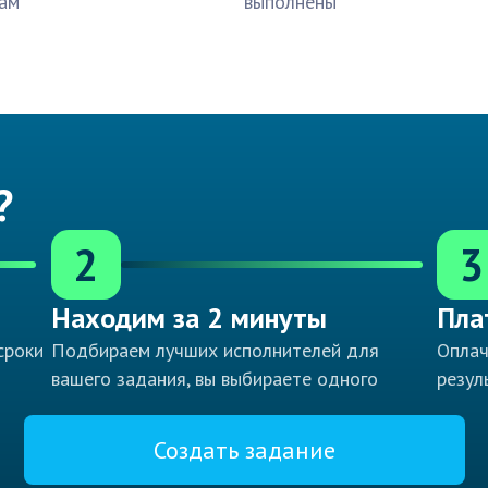
ам
выполнены
?
2
3
Находим за 2 минуты
Пла
сроки
Подбираем лучших исполнителей для
Оплач
вашего задания, вы выбираете одного
резул
Создать задание