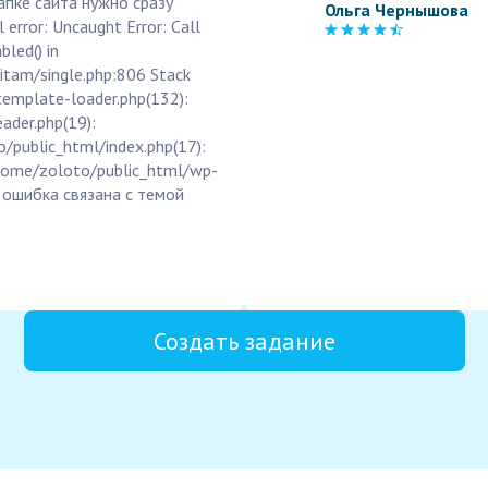
апке сайта нужно сразу
Ольга Чернышова
error: Uncaught Error: Call
led() in
tam/single.php:806 Stack
template-loader.php(132):
ader.php(19):
o/public_html/index.php(17):
 /home/zoloto/public_html/wp-
а ошибка связана с темой
Создать задание