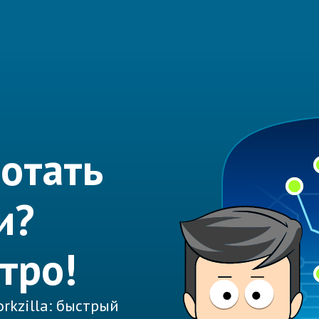
отать
и?
тро!
rkzilla: быстрый