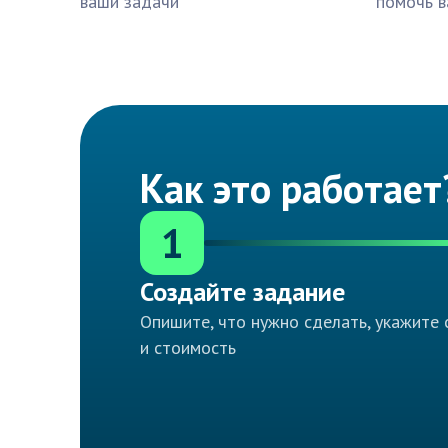
ваши задачи
помочь в
Как это работает
1
Создайте задание
Опишите, что нужно сделать, укажите 
и стоимость