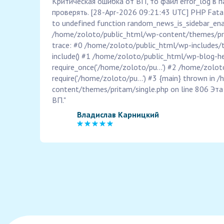
Критическая ошибка от ВП, то файл error_log в п
проверять. [28-Apr-2026 09:21:43 UTC] PHP Fatal 
to undefined function random_news_is_sidebar_enab
/home/zoloto/public_html/wp-content/themes/pri
trace: #0 /home/zoloto/public_html/wp-includes/
include() #1 /home/zoloto/public_html/wp-blog-he
require_once('/home/zoloto/pu...') #2 /home/zolot
require('/home/zoloto/pu...') #3 {main} thrown in
content/themes/pritam/single.php on line 806 Эт
ВП."
Владислав Карницкий