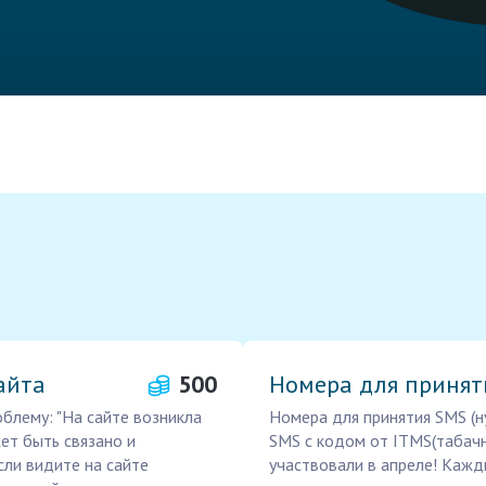
айта
500
Номера для принят
блему: "На сайте возникла
Номера для принятия SMS (н
жет быть связано и
SMS с кодом от ITMS(табачн
Если видите на сайте
участвовали в апреле! Каж