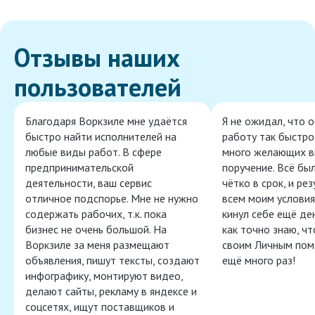
Отзывы наших
пользователей
Благодаря Воркзиле мне удаётся
Я не ожидал, что 
быстро найти исполнителей на
работу так быстро,
любые виды работ. В сфере
много желающих в
предпринимательской
поручение. Всё бы
деятельности, ваш сервис
чётко в срок, и ре
отличное подспорье. Мне не нужно
всем моим условия
содержать рабочих, т.к. пока
кинул себе ещё ден
бизнес не очень большой. На
как точно знаю, ч
Воркзиле за меня размещают
своим Личным пом
объявления, пишут тексты, создают
ещё много раз!
инфографику, монтируют видео,
делают сайты, рекламу в яндексе и
соцсетях, ищут поставщиков и