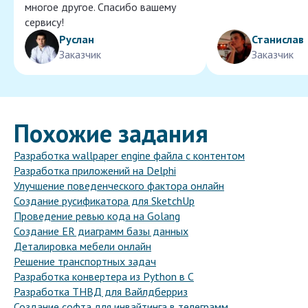
многое другое. Спасибо вашему
сервису!
Руслан
Станислав
Заказчик
Заказчик
Похожие задания
Разработка wallpaper engine файла с контентом
Разработка приложений на Delphi
Улучшение поведенческого фактора онлайн
Создание русификатора для SketchUp
Проведение ревью кода на Golang
Создание ER диаграмм базы данных
Деталировка мебели онлайн
Решение транспортных задач
Разработка конвертера из Python в C
Разработка ТНВД для Вайлдберриз
Создание софта для инвайтинга в телеграмм