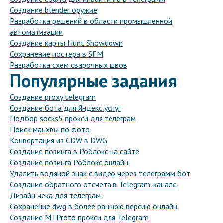
Создание blender оружие
Разработка решений в области промышленной
автоматизации
Создание карты Hunt Showdown
Сохранение постера в SFM
Разработка схем сварочных швов
Популярные задания
Создание proxy telegram
Создание бота для Яндекс услуг
Подбор socks5 прокси для телеграм
Поиск манхвы по фото
Конвертация из CDW в DWG
Создание позинга в Роблокс на сайте
Создание позинга Роблокс онлайн
Удалить водяной знак с видео через телеграмм бот
Создание обратного отсчета в Telegram-канале
Дизайн чека для телеграм
Сохранение dwg в более раннюю версию онлайн
Создание MTProto прокси для Telegram