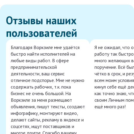
Отзывы наших
пользователей
Благодаря Воркзиле мне удаётся
Я не ожидал, что 
быстро найти исполнителей на
работу так быстро,
любые виды работ. В сфере
много желающих в
предпринимательской
поручение. Всё бы
деятельности, ваш сервис
чётко в срок, и ре
отличное подспорье. Мне не нужно
всем моим условия
содержать рабочих, т.к. пока
кинул себе ещё ден
бизнес не очень большой. На
как точно знаю, ч
Воркзиле за меня размещают
своим Личным пом
объявления, пишут тексты, создают
ещё много раз!
инфографику, монтируют видео,
делают сайты, рекламу в яндексе и
соцсетях, ищут поставщиков и
многое другое. Спасибо вашему