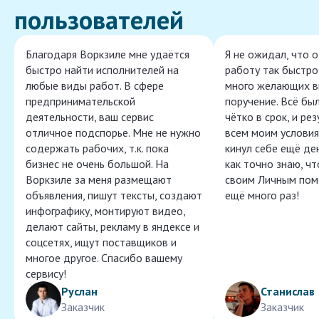
пользователей
Благодаря Воркзиле мне удаётся
Я не ожидал, что 
быстро найти исполнителей на
работу так быстро,
любые виды работ. В сфере
много желающих в
предпринимательской
поручение. Всё бы
деятельности, ваш сервис
чётко в срок, и ре
отличное подспорье. Мне не нужно
всем моим условия
содержать рабочих, т.к. пока
кинул себе ещё ден
бизнес не очень большой. На
как точно знаю, ч
Воркзиле за меня размещают
своим Личным пом
объявления, пишут тексты, создают
ещё много раз!
инфографику, монтируют видео,
делают сайты, рекламу в яндексе и
соцсетях, ищут поставщиков и
многое другое. Спасибо вашему
сервису!
Руслан
Станислав
Заказчик
Заказчик