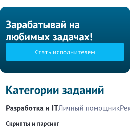
Зарабатывай на
любимых задачах!
Стать исполнителем
Категории заданий
Разработка и IT
Личный помощник
Ре
Скрипты и парсинг