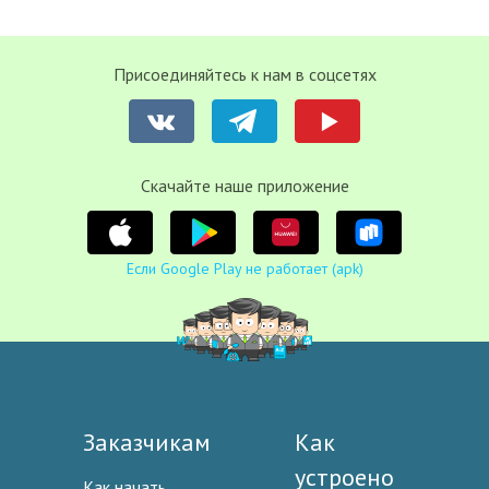
Присоединяйтесь к нам в соцсетях
Cкачайте наше приложение
Если Google Play не работает (apk)
Заказчикам
Как
устроено
Как начать