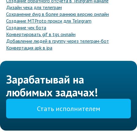
Создание обратного отсчета в Telegram-канале
Дизайн чека для телеграм
Сохранение dwg в более раннюю версию онлайн
Создание MTProto прокси для Telegram
Создание чек бота
Конвертировать gif в tgs онлайн
Добавление людей в группу через телеграм-бот
Конвертация apk в ipa
Зарабатывай на
любимых задачах!
Стать исполнителем