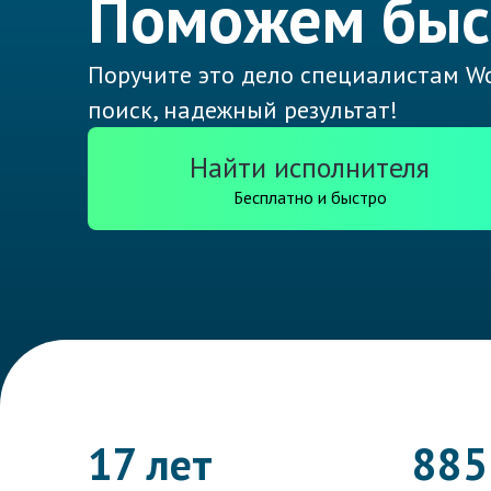
Поможем быс
Поручите это дело специалистам Wo
поиск, надежный результат!
Найти исполнителя
Бесплатно и быстро
17 лет
885