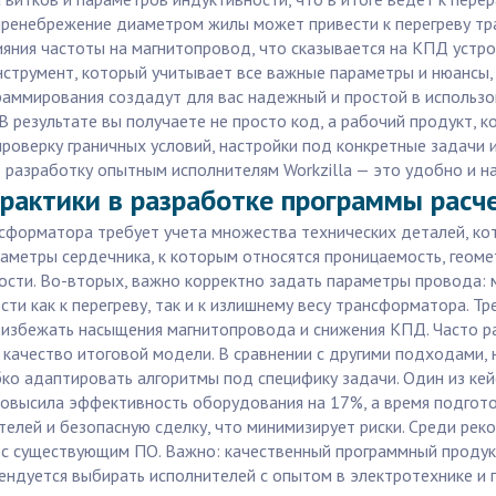
пренебрежение диаметром жилы может привести к перегреву тр
яния частоты на магнитопровод, что сказывается на КПД устрой
инструмент, который учитывает все важные параметры и нюансы,
раммирования создадут для вас надежный и простой в использов
В результате вы получаете не просто код, а рабочий продукт, 
оверку граничных условий, настройки под конкретные задачи 
о разработку опытным исполнителям Workzilla — это удобно и н
практики в разработке программы расч
форматора требует учета множества технических деталей, кот
аметры сердечника, к которым относятся проницаемость, геоме
сти. Во-вторых, важно корректно задать параметры провода: м
ти как к перегреву, так и к излишнему весу трансформатора. Т
 избежать насыщения магнитопровода и снижения КПД. Часто р
качество итоговой модели. В сравнении с другими подходами, 
ко адаптировать алгоритмы под специфику задачи. Один из кейс
повысила эффективность оборудования на 17%, а время подгото
телей и безопасную сделку, что минимизирует риски. Среди ре
и с существующим ПО. Важно: качественный программный продук
ендуется выбирать исполнителей с опытом в электротехнике и 