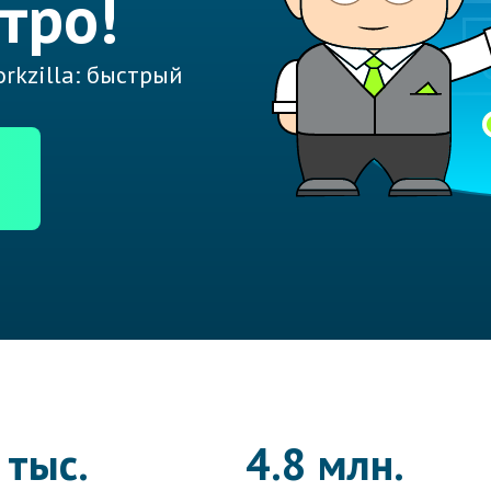
тро!
rkzilla: быстрый
 тыс.
4.8 млн.