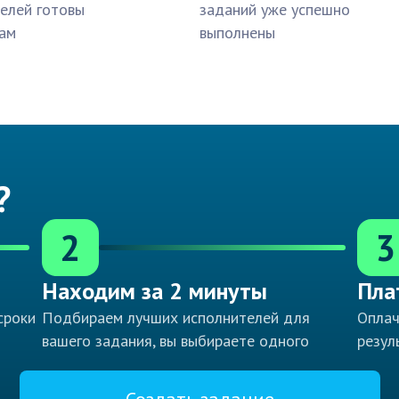
елей готовы
заданий уже успешно
ам
выполнены
?
2
3
Находим за 2 минуты
Пла
сроки
Подбираем лучших исполнителей для
Оплач
вашего задания, вы выбираете одного
резул