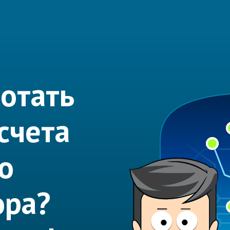
отать
счета
о
ора?