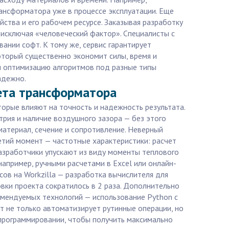
ансформатора уже в процессе эксплуатации. Еще
ства и его рабочем ресурсе. Заказывая разработку
 исключая «человеческий фактор». Специалисты с
ании софт. К тому же, сервис гарантирует
который существенно экономит силы, время и
и оптимизацию алгоритмов под разные типы
адежно.
ета трансформатора
орые влияют на точность и надежность результата.
трия и наличие воздушного зазора — без этого
атериал, сечение и сопротивление. Неверный
ретий момент — частотные характеристики: расчет
азработчики упускают из виду моменты теплового
например, ручными расчетами в Excel или онлайн-
ов на Workzilla — разработка вычислителя для
вки проекта сократилось в 2 раза. Дополнительно
комендуемых технологий — использование Python с
т не только автоматизирует рутинные операции, но
программировании, чтобы получить максимально