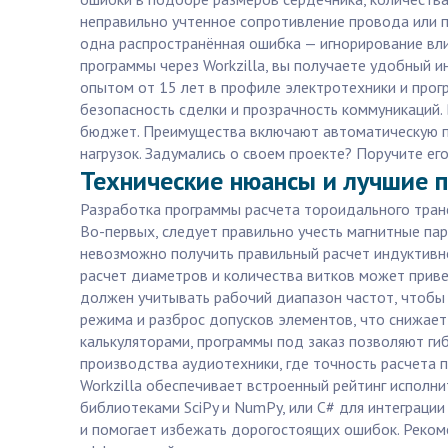
неправильно учтенное сопротивление провода или 
одна распространённая ошибка — игнорирование вли
программы через Workzilla, вы получаете удобный 
опытом от 15 лет в профиле электротехники и прог
безопасность сделки и прозрачность коммуникаций. 
бюджет. Преимущества включают автоматическую пр
нагрузок. Задумались о своем проекте? Поручите ег
Технические нюансы и лучшие 
Разработка программы расчета тороидального транс
Во-первых, следует правильно учесть магнитные пар
невозможно получить правильный расчет индуктивно
расчет диаметров и количества витков может привес
должен учитывать рабочий диапазон частот, чтобы
режима и разброс допусков элементов, что снижает 
калькуляторами, программы под заказ позволяют гиб
производства аудиотехники, где точность расчета 
Workzilla обеспечивает встроенный рейтинг исполни
библиотеками SciPy и NumPy, или C# для интеграци
и помогает избежать дорогостоящих ошибок. Реком