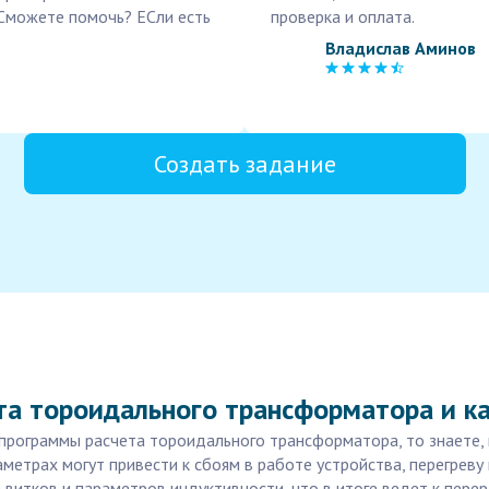
 Сможете помочь? ЕСли есть
проверка и оплата.
Владислав Аминов
Создать задание
та тороидального трансформатора и к
программы расчета тороидального трансформатора, то знаете, 
метрах могут привести к сбоям в работе устройства, перегрев
витков и параметров индуктивности, что в итоге ведет к пере