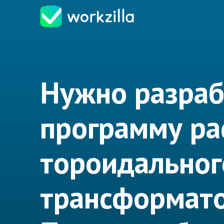
Нужно разраб
программу ра
тороидальног
трансформат