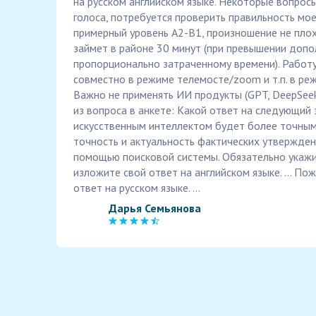
на русском английском языке. Некоторые вопрос
голоса, потребуется проверить правильность мо
примерный уровень A2-B1, произношение не пло
займет в районе 30 минут (при превышении допо
пропорционально затраченному времени). Рабо
совместно в режиме телемосте/zoom и т.п. в ре
Важно не применять ИИ продукты (GPT, DeepSeek 
из вопроса в анкете: Какой ответ на следующий 
искусственным интеллектом будет более точным
точность и актуальность фактических утвержден
помощью поисковой системы. Обязательно укажит
изложите свой ответ на английском языке. ... По
ответ на русском языке. ...
Дарья Семьянова