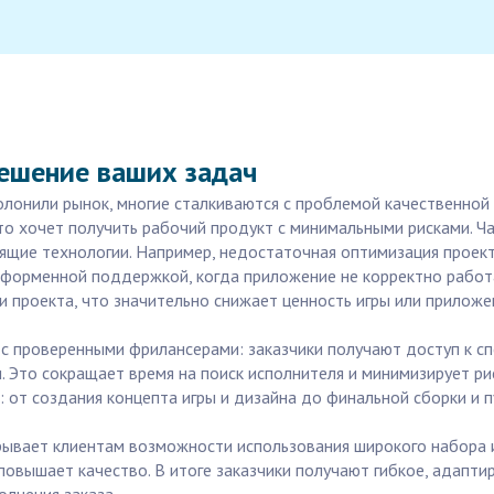
решение ваших задач
олонили рынок, многие сталкиваются с проблемой качественной 
то хочет получить рабочий продукт с минимальными рисками. Ч
щие технологии. Например, недостаточная оптимизация проекта
тформенной поддержкой, когда приложение не корректно работа
 проекта, что значительно снижает ценность игры или приложе
 с проверенными фрилансерами: заказчики получают доступ к сп
и. Это сокращает время на поиск исполнителя и минимизирует рис
от создания концепта игры и дизайна до финальной сборки и п
ткрывает клиентам возможности использования широкого набора 
повышает качество. В итоге заказчики получают гибкое, адапт