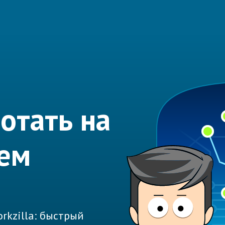
отать на
ем
rkzilla: быстрый