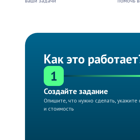
ваши задачи
помочь в
Как это работает
1
Создайте задание
Опишите, что нужно сделать, укажите 
и стоимость