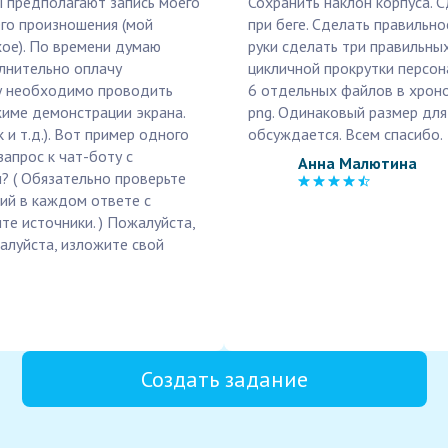
ы предполагают запись моего
Сохранить наклон корпуса. 
его произношения (мой
при беге. Сделать правильно
хое). По времени думаю
руки сделать три правильны
лнительно оплачу
цикличной прокрутки персон
ту необходимо проводить
6 отдельных файлов в хрон
жиме демонстрации экрана.
png. Одинаковый размер для
и т.д.). Вот пример одного
обсуждается. Всем спасибо.
запрос к чат-боту с
Анна Малютина
? ( Обязательно проверьте
ий в каждом ответе с
е источники. ) Пожалуйста,
жалуйста, изложите свой
Создать задание