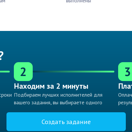
ам
выполнены
?
2
3
Находим за 2 минуты
Пла
сроки
Подбираем лучших исполнителей для
Оплач
вашего задания, вы выбираете одного
резул
Создать задание