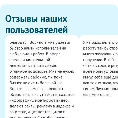
Отзывы наших
пользователей
Благодаря Воркзиле мне удаётся
Я не ожидал, что 
быстро найти исполнителей на
работу так быстро,
любые виды работ. В сфере
много желающих в
предпринимательской
поручение. Всё бы
деятельности, ваш сервис
чётко в срок, и ре
отличное подспорье. Мне не нужно
всем моим условия
содержать рабочих, т.к. пока
кинул себе ещё ден
бизнес не очень большой. На
как точно знаю, ч
Воркзиле за меня размещают
своим Личным пом
объявления, пишут тексты, создают
ещё много раз!
инфографику, монтируют видео,
делают сайты, рекламу в яндексе и
соцсетях, ищут поставщиков и
многое другое. Спасибо вашему