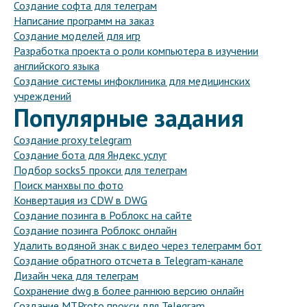
Создание софта для телеграм
Написание программ на заказ
Создание моделей для игр
Разработка проекта о роли компьютера в изучении
английского языка
Создание системы инфоклиника для медицинских
учреждений
Популярные задания
Создание proxy telegram
Создание бота для Яндекс услуг
Подбор socks5 прокси для телеграм
Поиск манхвы по фото
Конвертация из CDW в DWG
Создание позинга в Роблокс на сайте
Создание позинга Роблокс онлайн
Удалить водяной знак с видео через телеграмм бот
Создание обратного отсчета в Telegram-канале
Дизайн чека для телеграм
Сохранение dwg в более раннюю версию онлайн
Создание MTProto прокси для Telegram