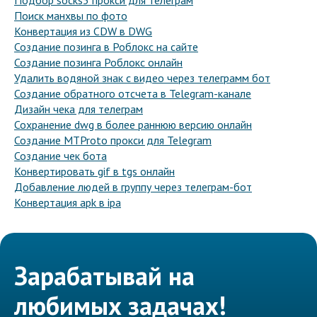
Подбор socks5 прокси для телеграм
Поиск манхвы по фото
Конвертация из CDW в DWG
Создание позинга в Роблокс на сайте
Создание позинга Роблокс онлайн
Удалить водяной знак с видео через телеграмм бот
Создание обратного отсчета в Telegram-канале
Дизайн чека для телеграм
Сохранение dwg в более раннюю версию онлайн
Создание MTProto прокси для Telegram
Создание чек бота
Конвертировать gif в tgs онлайн
Добавление людей в группу через телеграм-бот
Конвертация apk в ipa
Зарабатывай на
любимых задачах!