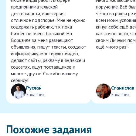
любые виды работ. В сфере
много желающих в
предпринимательской
поручение. Всё бы
деятельности, ваш сервис
чётко в срок, и ре
отличное подспорье. Мне не нужно
всем моим условия
содержать рабочих, т.к. пока
кинул себе ещё ден
бизнес не очень большой. На
как точно знаю, ч
Воркзиле за меня размещают
своим Личным пом
объявления, пишут тексты, создают
ещё много раз!
инфографику, монтируют видео,
делают сайты, рекламу в яндексе и
соцсетях, ищут поставщиков и
многое другое. Спасибо вашему
сервису!
Руслан
Станислав
Заказчик
Заказчик
Похожие задания