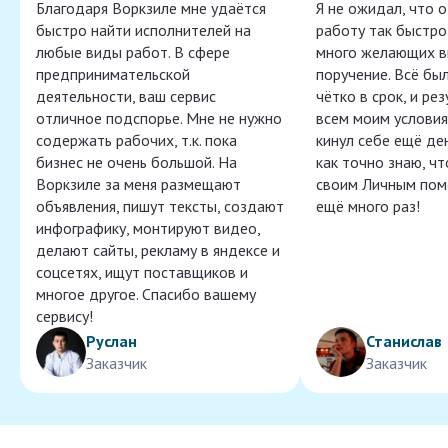
Благодаря Воркзиле мне удаётся
Я не ожидал, что 
быстро найти исполнителей на
работу так быстро,
любые виды работ. В сфере
много желающих в
предпринимательской
поручение. Всё бы
деятельности, ваш сервис
чётко в срок, и ре
отличное подспорье. Мне не нужно
всем моим условия
содержать рабочих, т.к. пока
кинул себе ещё ден
бизнес не очень большой. На
как точно знаю, ч
Воркзиле за меня размещают
своим Личным пом
объявления, пишут тексты, создают
ещё много раз!
инфографику, монтируют видео,
делают сайты, рекламу в яндексе и
соцсетях, ищут поставщиков и
многое другое. Спасибо вашему
сервису!
Руслан
Станислав
Заказчик
Заказчик