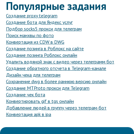
Популярные задания
Создание proxy telegram
Создание бота для Яндекс услуг
Подбор socks5 прокси для телеграм
Поиск манхвы по фото
Конвертация из CDW в DWG
Создание позинга в Роблокс на сайте
Создание позинга Роблокс онлайн
Удалить водяной знак с видео через телеграмм бот
Создание обратного отсчета в Telegram-канале
Дизайн чека для телеграм
Сохранение dwg в более раннюю версию онлайн
Создание MTProto прокси для Telegram
Создание чек бота
Конвертировать gif в tgs онлайн
Добавление людей в группу через телеграм-бот
Конвертация apk в ipa