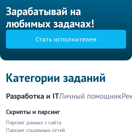
Зарабатывай на
любимых задачах!
Стать исполнителем
Категории заданий
Разработка и IT
Личный помощник
Ре
Скрипты и парсинг
Парсинг данных с сайта
Парсинг соцальных сетей