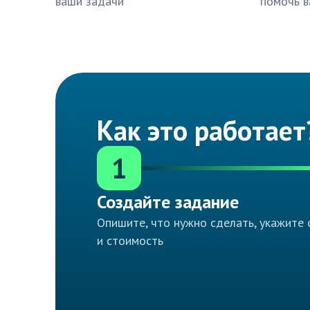
ваши задачи
помочь в
Как это работает
1
Создайте задание
Опишите, что нужно сделать, укажите 
и стоимость