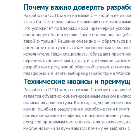
Почему важно доверять разраб
Разработка ООП задач на языке C — задача не из п
языка Си. Часто заказчики сталкиваются с типичными
что усложняет поддержку кода; чрезмерное усложне
провоцирует баги и утечки. Такое положение вещей 
такой ситуации? Решение очевидно — обратиться к
предлагает доступ к тысячам проверенных фрилансе
исполнителя. Наши специалисты обладают практичес
перечень основных выгод услуги: детальное соблю
разработки с регулярной обратной связью, оптимиза
платформой. В итоге, выбирая разработку на Workzi
Технические нюансы и преимуще
Разработка ООП задач на языке C требует знания не
является объектно-ориентированным языком в класс
понимания архитектуры. Во-вторых, управление па
камни: ошибки в выделении и освобождении памяти 
проектирования интерфейсов и использования указа
ресурсов программы часто важна для заказчиков, и
многие новички задумываются: почему не выбрать C