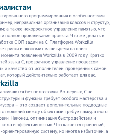
циалистам
ентированного программирования и особенностями
имер, неправильная организация классов и структур,
м; а также некорректное управление памятью, что
 и полное проваливание проекта. Что же делать в
ботке ООП задач на C. Платформа Workzilla
ет риски и экономит ваше время на поиск
момента появления Workzilla в 2009 году. Кратко
ей языка C, прозрачное управление процессом
ть и качество от исполнителей, проверенных самой
тат, который действительно работает для вас.
zilla
алкиваются без подготовки. Во-первых, C не
труктуры и функции требует особого мастерства и
а мусора — это создает дополнительные подводные
 и отношений между объектами требует аккуратного
овки. Наконец, оптимизация быстродействия и
 кода и эффективностью. Что касается сравнений,
-ориентированную систему, но иногда избыточен, а