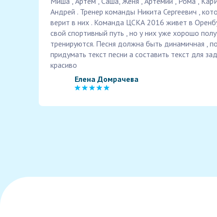
Миша , Артем , Саша, Женя , Артемий , Рома , Кар
Андрей . Тренер команды Никита Сергеевич , кот
верит в них . Команда ЦСКА 2016 живет в Оренбу
свой спортивный путь , но у них уже хорошо полу
тренируются. Песня должна быть динамичная , по
придумать текст песни а составить текст для зад
красиво
Елена Домрачева