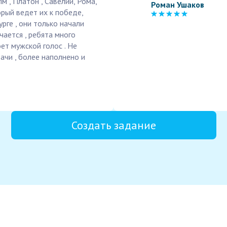
Им , Платон , Савелий, Рома,
Роман Ушаков
орый ведет их к победе,
рге , они только начали
чается , ребята много
ет мужской голос . Не
ачи , более наполнено и
Создать задание