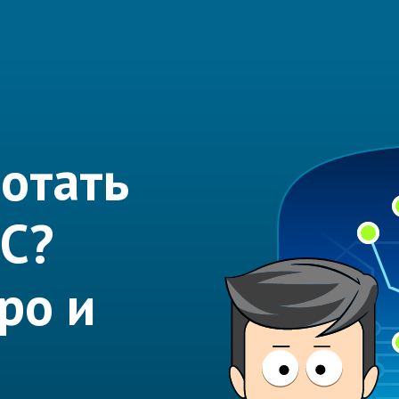
отать
 С?
ро и