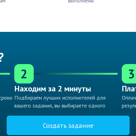
ам
выполнены
?
2
3
Находим за 2 минуты
Пла
сроки
Подбираем лучших исполнителей для
Оплач
вашего задания, вы выбираете одного
резул
Создать задание