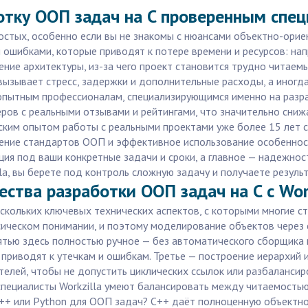
отку ООП задач на C проверенным спе
ростых, особенно если вы не знакомы с нюансами объектно-ори
 ошибками, которые приводят к потере времени и ресурсов: напр
ние архитектуры, из-за чего проект становится трудно читаемы
вызывает стресс, задержки и дополнительные расходы, а иногда
 опытным профессионалам, специализирующимся именно на разра
ров с реальными отзывами и рейтингами, что значительно снижа
ким опытом работы с реальными проектами уже более 15 лет с 
дение стандартов ООП и эффективное использование особенност
ция под ваши конкретные задачи и сроки, а главное — надежнос
lla, вы берете под контроль сложную задачу и получаете резуль
ства разработки ООП задач на C с Work
скольких ключевых технических аспектов, с которыми многие ст
ическом понимании, и поэтому моделирование объектов через с
мятью здесь полностью ручное — без автоматического сборщик
приводят к утечкам и ошибкам. Третье — построение иерархий
телей, чтобы не допустить циклических ссылок или разбалансир
 специалисты Workzilla умеют балансировать между читаемостью
++ или Python для ООП задач? C++ даёт полноценную объектно