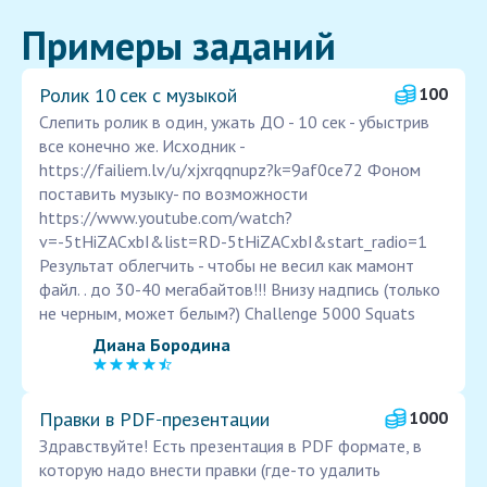
Примеры заданий
Ролик 10 сек с музыкой
100
Cлепить ролик в один, ужать ДО - 10 сек - убыстрив
все конечно же. Исходник -
https://failiem.lv/u/xjxrqqnupz?k=9af0ce72 Фоном
поставить музыку- по возможности
https://www.youtube.com/watch?
v=-5tHiZACxbI&list=RD-5tHiZACxbI&start_radio=1
Результат облегчить - чтобы не весил как мамонт
файл. . до 30-40 мегабайтов!!! Внизу надпись (только
не черным, может белым?) Challenge 5000 Squats
Диана Бородина
Правки в PDF‑презентации
1000
Здравствуйте! Есть презентация в PDF формате, в
которую надо внести правки (где-то удалить