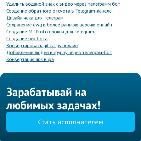
Удалить водяной знак с видео через телеграмм бот
Создание обратного отсчета в Telegram-канале
Дизайн чека для телеграм
Сохранение dwg в более раннюю версию онлайн
Создание MTProto прокси для Telegram
Создание чек бота
Конвертировать gif в tgs онлайн
Добавление людей в группу через телеграм-бот
Конвертация apk в ipa
Зарабатывай на
любимых задачах!
Стать исполнителем