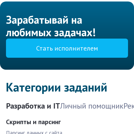
Зарабатывай на
любимых задачах!
Стать исполнителем
Категории заданий
Разработка и IT
Личный помощник
Ре
Скрипты и парсинг
Парсинг данных с сайта