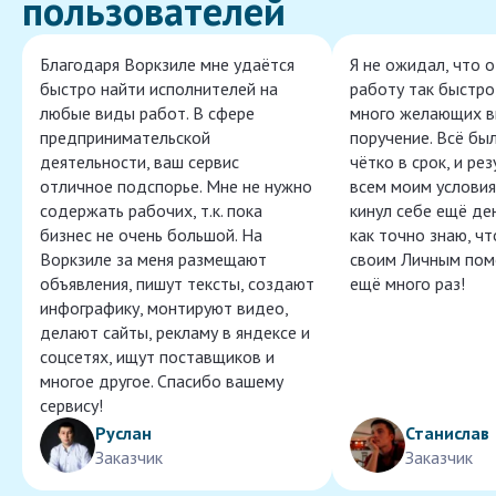
пользователей
Благодаря Воркзиле мне удаётся
Я не ожидал, что 
быстро найти исполнителей на
работу так быстро,
любые виды работ. В сфере
много желающих в
предпринимательской
поручение. Всё бы
деятельности, ваш сервис
чётко в срок, и ре
отличное подспорье. Мне не нужно
всем моим условия
содержать рабочих, т.к. пока
кинул себе ещё ден
бизнес не очень большой. На
как точно знаю, ч
Воркзиле за меня размещают
своим Личным пом
объявления, пишут тексты, создают
ещё много раз!
инфографику, монтируют видео,
делают сайты, рекламу в яндексе и
соцсетях, ищут поставщиков и
многое другое. Спасибо вашему
сервису!
Руслан
Станислав
Заказчик
Заказчик