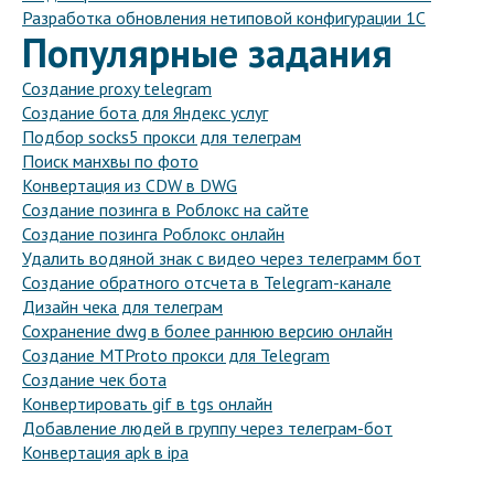
Разработка обновления нетиповой конфигурации 1С
Популярные задания
Создание proxy telegram
Создание бота для Яндекс услуг
Подбор socks5 прокси для телеграм
Поиск манхвы по фото
Конвертация из CDW в DWG
Создание позинга в Роблокс на сайте
Создание позинга Роблокс онлайн
Удалить водяной знак с видео через телеграмм бот
Создание обратного отсчета в Telegram-канале
Дизайн чека для телеграм
Сохранение dwg в более раннюю версию онлайн
Создание MTProto прокси для Telegram
Создание чек бота
Конвертировать gif в tgs онлайн
Добавление людей в группу через телеграм-бот
Конвертация apk в ipa