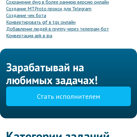
Сохранение dwg в более раннюю версию онлайн
Создание MTProto прокси для Telegram
Создание чек бота
Конвертировать gif в tgs онлайн
Добавление людей в группу через телеграм-бот
Конвертация apk в ipa
Зарабатывай на
любимых задачах!
Стать исполнителем
Категории заданий