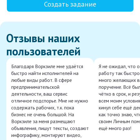
Создать задание
Отзывы наших
пользователей
Благодаря Воркзиле мне удаётся
Я не ожидал, что 
быстро найти исполнителей на
работу так быстро,
любые виды работ. В сфере
много желающих в
предпринимательской
поручение. Всё бы
деятельности, ваш сервис
чётко в срок, и ре
отличное подспорье. Мне не нужно
всем моим условия
содержать рабочих, т.к. пока
кинул себе ещё ден
бизнес не очень большой. На
как точно знаю, ч
Воркзиле за меня размещают
своим Личным пом
объявления, пишут тексты, создают
ещё много раз!
инфографику, монтируют видео,