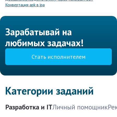
Конвертация apk в ipa
Зарабатывай на
любимых задачах!
Стать исполнителем
Категории заданий
Разработка и IT
Личный помощник
Ре