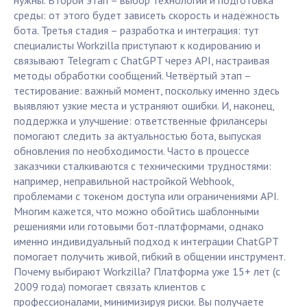
нужны. Второй этап – выбор технологий и подготовка
среды: от этого будет зависеть скорость и надёжность
бота. Третья стадия – разработка и интеграция: тут
специалисты Workzilla приступают к кодированию и
связывают Telegram с ChatGPT через API, настраивая
методы обработки сообщений. Четвёртый этап –
тестирование: важный момент, поскольку именно здесь
выявляют узкие места и устраняют ошибки. И, наконец,
поддержка и улучшение: ответственные фрилансеры
помогают следить за актуальностью бота, выпуская
обновления по необходимости. Часто в процессе
заказчики сталкиваются с техническими трудностями:
например, неправильной настройкой Webhook,
проблемами с токеном доступа или ограничениями API.
Многим кажется, что можно обойтись шаблонными
решениями или готовыми бот-платформами, однако
именно индивидуальный подход к интеграции ChatGPT
помогает получить живой, гибкий в общении инструмент.
Почему выбирают Workzilla? Платформа уже 15+ лет (с
2009 года) помогает связать клиентов с
профессионалами, минимизируя риски. Вы получаете