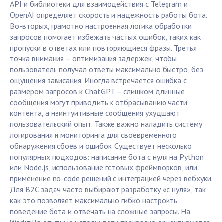
API и библиотеки для взаимодействия с Telegram и
OpenAI определяет скорость и надежность работы бота.
Во-вторых, грамотно настроенная логика обработки
запросов помогает избежать частых ошибок, таких как
пропуски в ответах или повторяющиеся фразы. Третья
точка внимания – оптимизация задержек, чтобы
пользователь получал ответы максимально быстро, без
ощущения зависания. Иногда встречается ошибка с
размером запросов к ChatGPT – слишком длинные
сообщения могут приводить к отбрасыванию части
контента, а неинтуитивные сообщения ухудшают
пользовательский опыт. Также важно наладить систему
логирования и мониторинга для своевременного
обнаружения сбоев и ошибок. Существует несколько
популярных подходов: написание бота с нуля на Python
или Node.js, использование готовых фреймворков, или
применение no-code решений с интеграцией через вебхуки.
Для B2C задач часто выбирают разработку «с нуля», так
как это позволяет максимально гибко настроить
поведение бота и отвечать на сложные запросы. На