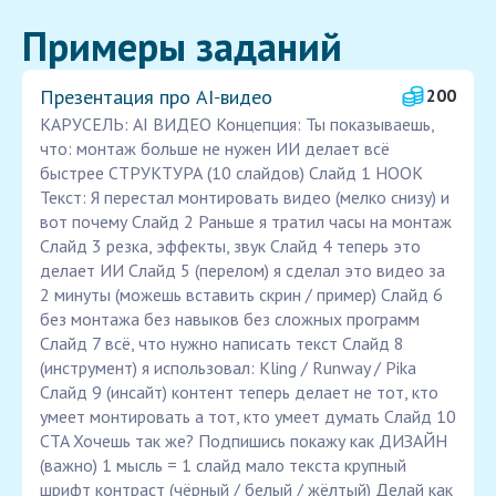
Примеры заданий
Презентация про AI‑видео
200
КАРУСЕЛЬ: AI ВИДЕО Концепция: Ты показываешь,
что: монтаж больше не нужен ИИ делает всё
быстрее СТРУКТУРА (10 слайдов) Слайд 1 HOOK
Текст: Я перестал монтировать видео (мелко снизу) и
вот почему Слайд 2 Раньше я тратил часы на монтаж
Слайд 3 резка, эффекты, звук Слайд 4 теперь это
делает ИИ Слайд 5 (перелом) я сделал это видео за
2 минуты (можешь вставить скрин / пример) Слайд 6
без монтажа без навыков без сложных программ
Слайд 7 всё, что нужно написать текст Слайд 8
(инструмент) я использовал: Kling / Runway / Pika
Слайд 9 (инсайт) контент теперь делает не тот, кто
умеет монтировать а тот, кто умеет думать Слайд 10
CTA Хочешь так же? Подпишись покажу как ДИЗАЙН
(важно) 1 мысль = 1 слайд мало текста крупный
шрифт контраст (чёрный / белый / жёлтый) Делай как