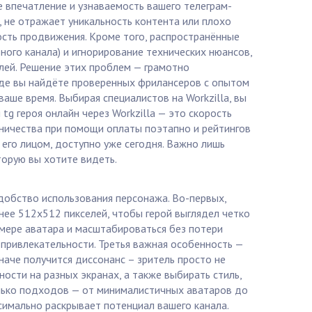
е впечатление и узнаваемость вашего телеграм-
, не отражает уникальность контента или плохо
ость продвижения. Кроме того, распространённые
ого канала) и игнорирование технических нюансов,
алей. Решение этих проблем — грамотно
 где вы найдёте проверенных фрилансеров с опытом
аше время. Выбирая специалистов на Workzilla, вы
g героя онлайн через Workzilla — это скорость
нничества при помощи оплаты поэтапно и рейтингов
 его лицом, доступно уже сегодня. Важно лишь
торую вы хотите видеть.
удобство использования персонажа. Во-первых,
ее 512x512 пикселей, чтобы герой выглядел четко
мере аватара и масштабироваться без потери
привлекательности. Третья важная особенность —
аче получится диссонанс – зритель просто не
ности на разных экранах, а также выбирать стиль,
олько подходов — от минималистичных аватаров до
имально раскрывает потенциал вашего канала.