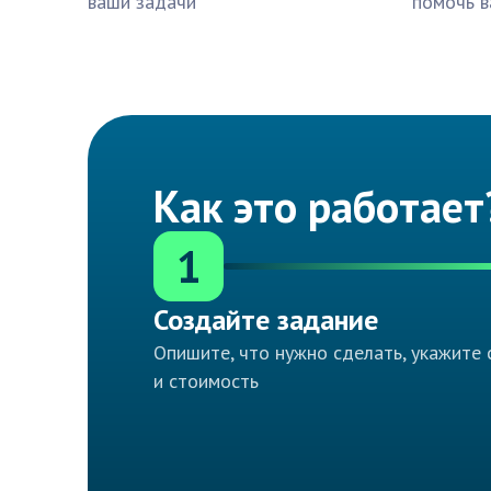
ваши задачи
помочь в
Как это работает
1
Создайте задание
Опишите, что нужно сделать, укажите 
и стоимость