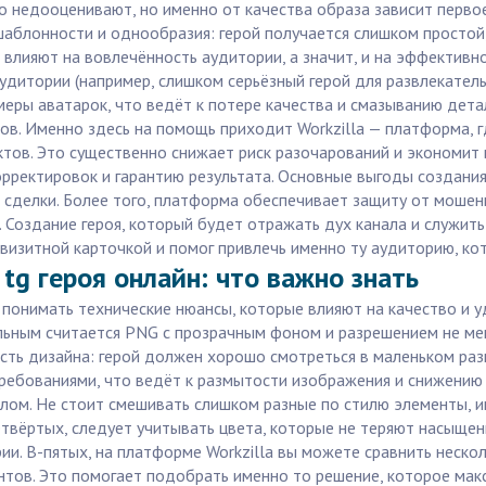
о недооценивают, но именно от качества образа зависит перво
шаблонности и однообразия: герой получается слишком простой
 влияют на вовлечённость аудитории, а значит, и на эффективн
дитории (например, слишком серьёзный герой для развлекательн
меры аватарок, что ведёт к потере качества и смазыванию дет
сов. Именно здесь на помощь приходит Workzilla — платформа,
ктов. Это существенно снижает риск разочарований и экономит в
ектировок и гарантию результата. Основные выгоды создания t
ия сделки. Более того, платформа обеспечивает защиту от моше
. Создание героя, который будет отражать дух канала и служить
 визитной карточкой и помог привлечь именно ту аудиторию, ко
tg героя онлайн: что важно знать
 понимать технические нюансы, которые влияют на качество и 
льным считается PNG с прозрачным фоном и разрешением не мен
сть дизайна: герой должен хорошо смотреться в маленьком раз
ребованиями, что ведёт к размытости изображения и снижению 
лом. Не стоит смешивать слишком разные по стилю элементы, ин
четвёртых, следует учитывать цвета, которые не теряют насыщен
ии. В-пятых, на платформе Workzilla вы можете сравнить неск
тов. Это помогает подобрать именно то решение, которое макс