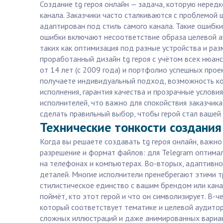
Создание tg героя онлайн — задача, которую нередк
канала. Заказчики часто сталкиваются с проблемой 
адаптирован под стиль самого канала. Такие ошибки
ошибки включают несоответствие образа целевой ау
таких как оптимизация под разные устройства и раз
проработанный дизайн tg героя с учётом всех нюан
от 14 лет (с 2009 года) и портфолио успешных прое
получаете индивидуальный подход, возможность корр
исполнения, гарантия качества и прозрачные услов
исполнителей, что важно для спокойствия заказчика
сделать правильный выбор, чтобы герой стал вашей
Технические тонкости создания 
Когда вы решаете создавать tg героя онлайн, важно
разрешение и формат файлов: для Telegram оптима
на телефонах и компьютерах. Во-вторых, адаптивно
деталей. Многие исполнители пренебрегают этими т
стилистическое единство с вашим брендом или кана
поймёт, кто этот герой и что он символизирует. В-
который соответствует тематике и целевой аудитор
сложных иллюстраций и даже анимированных вариан