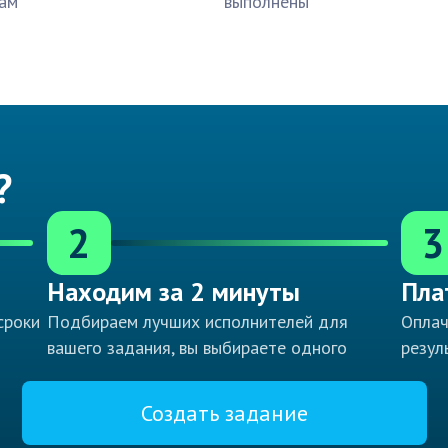
ам
выполнены
?
2
3
Находим за 2 минуты
Пла
сроки
Подбираем лучших исполнителей для
Оплач
вашего задания, вы выбираете одного
резул
Создать задание