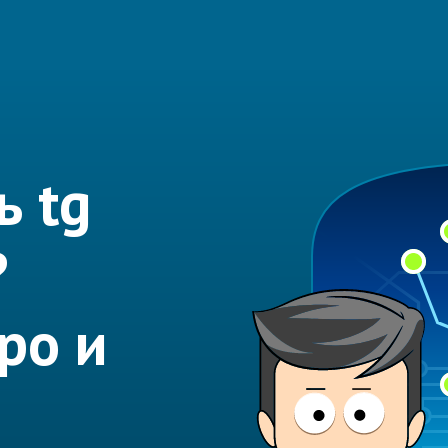
ь tg
?
ро и