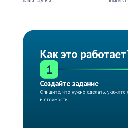
ваши задачи
помочь в
Как это работает
1
Создайте задание
Опишите, что нужно сделать, укажите 
и стоимость