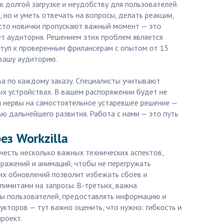
к долгой загрузке и неудобству для пользователей.
но и уметь отвечать на вопросы, делать реакции,
асто новички пропускают важный момент — это
ает аудитория. Решением этих проблем является
оступ к проверенным фрилансерам с опытом от 15
 вашу аудиторию.
ва по каждому заказу. Специалисты учитывают
х устройствах. В вашем распоряжении будет не
 и нервы на самостоятельное устаревшее решение —
ю дальнейшего развития. Работа с нами — это путь
з Workzilla
честь несколько важных технических аспектов,
ражений и анимаций, чтобы не перегружать
их обновлений позволит избежать сбоев и
имитами на запросы. В-третьих, важна
осы пользователей, предоставлять информацию и
кторов — тут важно оценить, что нужно: гибкость и
проект.