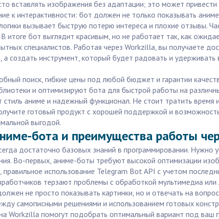
сто вставлять изображения без адаптации; это может привести 
е к интерактивности: бот должен не только показывать аниме, 
логики вызывает быструю потерю интереса и плохие отзывы. Ч
 В итоге бот выглядит красивым, но не работает так, как ожид
пытных специалистов. Работая через Workzilla, вы получаете д
, а создать инструмент, который будет радовать и удерживать
обный поиск, гибкие цены под любой бюджет и гарантии качест
блиотеки и оптимизируют бота для быстрой работы на различны
ет стиль аниме и надежный функционал. Не стоит тратить время
получите готовый продукт с хорошей поддержкой и возможность
имальной выгодой.
ниме-бота и преимущества работы чере
всегда достаточно базовых знаний в программировании. Нужно у
ния. Во-первых, аниме-боты требуют высокой оптимизации изоб
 правильное использование Telegram Bot API с учетом последн
работчиков терзают проблемы с обработкой мультимедиа или л
должен не просто показывать картинки, но и отвечать на вопр
ежду самописными решениями и использованием готовых констру
на Workzilla помогут подобрать оптимальный вариант под ваш 