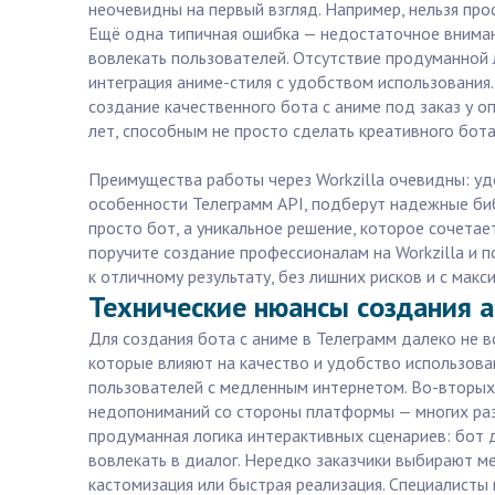
неочевидны на первый взгляд. Например, нельзя про
Ещё одна типичная ошибка — недостаточное внимани
вовлекать пользователей. Отсутствие продуманной 
интеграция аниме-стиля с удобством использования.
создание качественного бота с аниме под заказ у о
лет, способным не просто сделать креативного бота
Преимущества работы через Workzilla очевидны: уд
особенности Телеграмм API, подберут надежные би
просто бот, а уникальное решение, которое сочета
поручите создание профессионалам на Workzilla и 
к отличному результату, без лишних рисков и с макс
Технические нюансы создания а
Для создания бота с аниме в Телеграмм далеко не 
которые влияют на качество и удобство использова
пользователей с медленным интернетом. Во-вторых,
недопониманий со стороны платформы — многих раз
продуманная логика интерактивных сценариев: бот 
вовлекать в диалог. Нередко заказчики выбирают м
кастомизация или быстрая реализация. Специалисты 