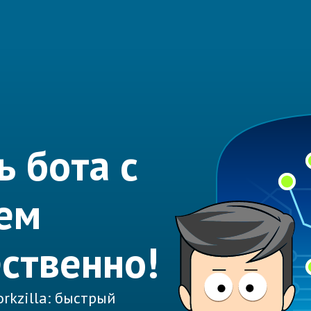
ь бота с
ем
ественно!
rkzilla: быстрый