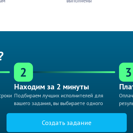
ам
выполнены
?
2
3
Находим за 2 минуты
Пла
сроки
Подбираем лучших исполнителей для
Оплач
вашего задания, вы выбираете одного
резул
Создать задание