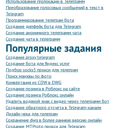
Использование геолокации в Телеграмм
Преобразование голосовых сообщений в текст в
Telegram
Программирование телеграм бота
Создание дипфейк бота для Telegram
Создание анонимного телеграмм чата
Создание чата в телеграмм
Популярные задания
Создание proxy telegram
Создание бота для Яндекс услуг
Подбор socks5 прокси для телеграм
Поиск манхвы по фото
Конвертация из CDW в DWG
Создание позинга в Роблокс на сайте
Создание позинга Роблокс онлайн
Удалить водяной знак с видео через телеграмм бот
Создание обратного отсчета в Telegram-канале
Дизайн чека для телеграм
Сохранение dwg в более раннюю версию онлайн
Создание MTProto прокси для Telegram