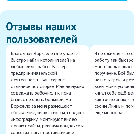
Отзывы наших
пользователей
Благодаря Воркзиле мне удаётся
Я не ожидал, что 
быстро найти исполнителей на
работу так быстро,
любые виды работ. В сфере
много желающих в
предпринимательской
поручение. Всё бы
деятельности, ваш сервис
чётко в срок, и ре
отличное подспорье. Мне не нужно
всем моим условия
содержать рабочих, т.к. пока
кинул себе ещё ден
бизнес не очень большой. На
как точно знаю, ч
Воркзиле за меня размещают
своим Личным пом
объявления, пишут тексты, создают
ещё много раз!
инфографику, монтируют видео,
делают сайты, рекламу в яндексе и
соцсетях, ищут поставщиков и