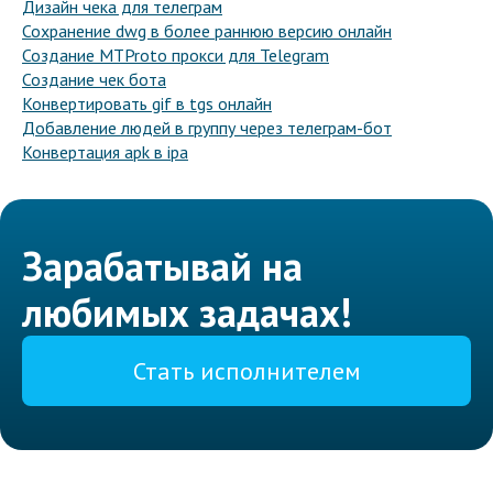
Дизайн чека для телеграм
Сохранение dwg в более раннюю версию онлайн
Создание MTProto прокси для Telegram
Создание чек бота
Конвертировать gif в tgs онлайн
Добавление людей в группу через телеграм-бот
Конвертация apk в ipa
Зарабатывай на
любимых задачах!
Стать исполнителем