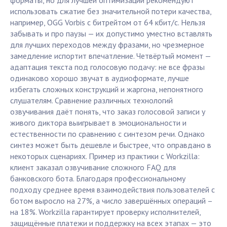
форматы, но для лучшей оптимизации рекомендуют
использовать сжатие без значительной потери качества,
например, OGG Vorbis с битрейтом от 64 кбит/с. Нельзя
забывать и про паузы — их допустимо уместно вставлять
для лучших переходов между фразами, но чрезмерное
замедление испортит впечатление. Четвёртый момент —
адаптация текста под голосовую подачу: не все фразы
одинаково хорошо звучат в аудиоформате, лучше
избегать сложных конструкций и жаргона, непонятного
слушателям. Сравнение различных технологий
озвучивания даёт понять, что заказ голосовой записи у
живого диктора выигрывает в эмоциональности и
естественности по сравнению с синтезом речи. Однако
синтез может быть дешевле и быстрее, что оправдано в
некоторых сценариях. Пример из практики с Workzilla:
клиент заказал озвучивание сложного FAQ для
банковского бота. Благодаря профессиональному
подходу среднее время взаимодействия пользователей с
ботом выросло на 27%, а число завершённых операций –
на 18%. Workzilla гарантирует проверку исполнителей,
защищённые платежи и поддержку на всех этапах — это