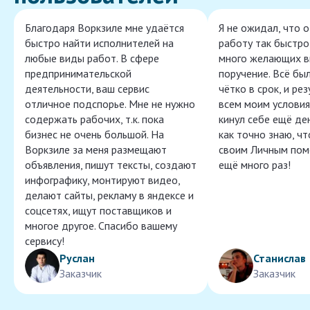
Благодаря Воркзиле мне удаётся
Я не ожидал, что 
быстро найти исполнителей на
работу так быстро,
любые виды работ. В сфере
много желающих в
предпринимательской
поручение. Всё бы
деятельности, ваш сервис
чётко в срок, и ре
отличное подспорье. Мне не нужно
всем моим условия
содержать рабочих, т.к. пока
кинул себе ещё ден
бизнес не очень большой. На
как точно знаю, ч
Воркзиле за меня размещают
своим Личным пом
объявления, пишут тексты, создают
ещё много раз!
инфографику, монтируют видео,
делают сайты, рекламу в яндексе и
соцсетях, ищут поставщиков и
многое другое. Спасибо вашему
сервису!
Руслан
Станислав
Заказчик
Заказчик