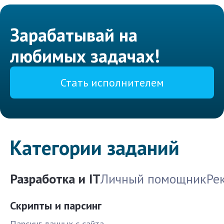
Зарабатывай на
любимых задачах!
Стать исполнителем
Категории заданий
Разработка и IT
Личный помощник
Ре
Скрипты и парсинг
Парсинг данных с сайта