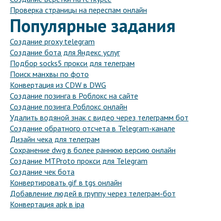
Проверка страницы на переспам онлайн
Популярные задания
Создание proxy telegram
Создание бота для Яндекс услуг
Подбор socks5 прокси для телеграм
Поиск манхвы по фото
Конвертация из CDW в DWG
Создание позинга в Роблокс на сайте
Создание позинга Роблокс онлайн
Удалить водяной знак с видео через телеграмм бот
Создание обратного отсчета в Telegram-канале
Дизайн чека для телеграм
Сохранение dwg в более раннюю версию онлайн
Создание MTProto прокси для Telegram
Создание чек бота
Конвертировать gif в tgs онлайн
Добавление людей в группу через телеграм-бот
Конвертация apk в ipa