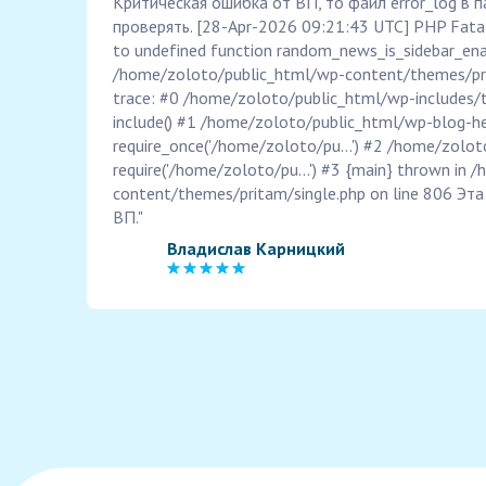
Критическая ошибка от ВП, то файл error_log в п
проверять. [28-Apr-2026 09:21:43 UTC] PHP Fatal 
to undefined function random_news_is_sidebar_enab
/home/zoloto/public_html/wp-content/themes/pri
trace: #0 /home/zoloto/public_html/wp-includes/
include() #1 /home/zoloto/public_html/wp-blog-he
require_once('/home/zoloto/pu...') #2 /home/zolot
require('/home/zoloto/pu...') #3 {main} thrown in
content/themes/pritam/single.php on line 806 Эт
ВП."
Владислав Карницкий