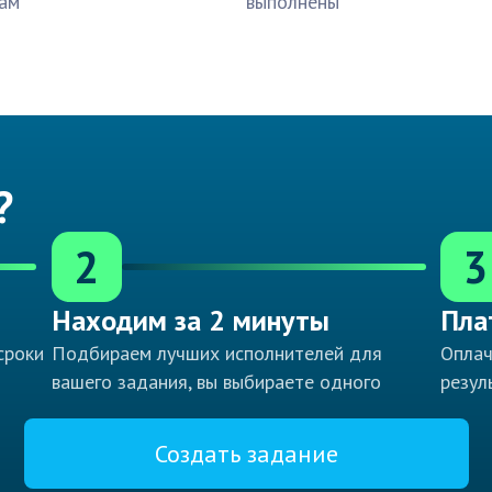
ам
выполнены
?
2
3
Находим за 2 минуты
Пла
сроки
Подбираем лучших исполнителей для
Оплач
вашего задания, вы выбираете одного
резул
Создать задание