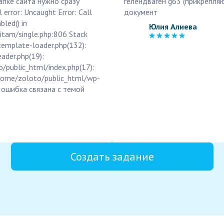
апке сайта нужно сразу
гелендваген g63 (прикрепля
error: Uncaught Error: Call
документ
led() in
Юлия Алиева
tam/single.php:806 Stack
template-loader.php(132):
ader.php(19):
o/public_html/index.php(17):
 /home/zoloto/public_html/wp-
а ошибка связана с темой
Создать задание