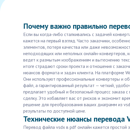
Почему важно правильно перев
Если вы когда-либо сталкивались с задачей конверта
кажется на первый взгляд. Часто заказчики, особенн
элементов, потеря качества или даже невозможност
неподходящих или неполных онлайн-конвертеров, ко
ведет к размытым изображениям и вытеснению текст
итоге страдают сроки проекта и отношения с заказч
нюансов формата и задач клиента. На платформе Wo
Они используют профессиональные конвертеры и обе
файл, а гарантированный результат — четкий, удобоч
предлагает удобный и безопасный процесс заказа с
сделку. Это избавляет вас от рисков и экономит вре
решение для преобразования ваших диаграмм из vsdx
результаты по доступной цене.
Технические нюансы перевода V
Перевод файла vsdx в pdf онлайн кажется простой з