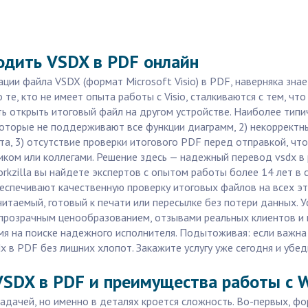
одить VSDX в PDF онлайн
ции файла VSDX (формат Microsoft Visio) в PDF, наверняка знает
о те, кто не имеет опыта работы с Visio, сталкиваются с тем, ч
ь открыть итоговый файл на другом устройстве. Наиболее типи
торые не поддерживают все функции диаграмм, 2) некорректны
а, 3) отсутствие проверки итогового PDF перед отправкой, что
иком или коллегами. Решение здесь — надежный перевод vsdx в
rkzilla вы найдете экспертов с опытом работы более 14 лет в
спечивают качественную проверку итоговых файлов на всех эта
итаемый, готовый к печати или пересылке без потери данных. Ус
 прозрачным ценообразованием, отзывами реальных клиентов и
мя на поиске надежного исполнителя. Подытоживая: если важна 
 в PDF без лишних хлопот. Закажите услугу уже сегодня и убе
SDX в PDF и преимущества работы с W
адачей, но именно в деталях кроется сложность. Во-первых, фо