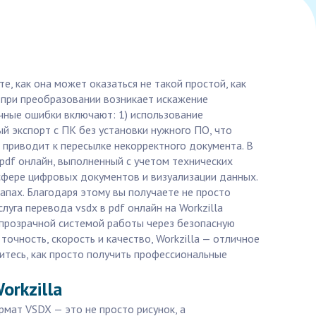
е, как она может оказаться не такой простой, как
то при преобразовании возникает искажение
чные ошибки включают: 1) использование
й экспорт с ПК без установки нужного ПО, что
 приводит к пересылке некорректного документа. В
 pdf онлайн, выполненный с учетом технических
 сфере цифровых документов и визуализации данных.
пах. Благодаря этому вы получаете не просто
луга перевода vsdx в pdf онлайн на Workzilla
 прозрачной системой работы через безопасную
точность, скорость и качество, Workzilla — отличное
дитесь, как просто получить профессиональные
orkzilla
рмат VSDX — это не просто рисунок, а