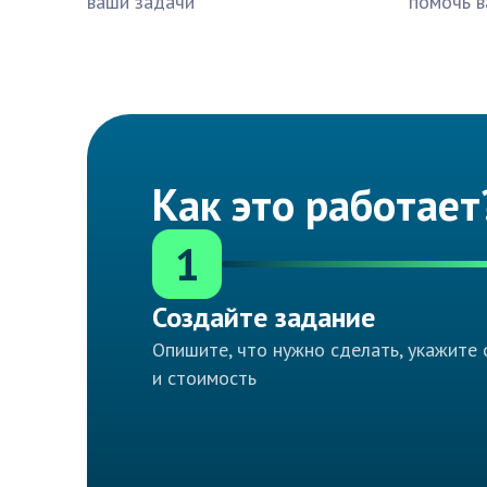
ваши задачи
помочь в
Как это работает
1
Создайте задание
Опишите, что нужно сделать, укажите 
и стоимость