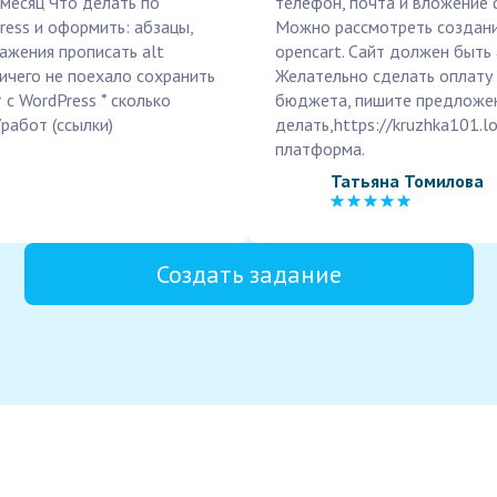
 месяц Что делать по
телефон, почта и вложение 
ress и оформить: абзацы,
Можно рассмотреть создание
ажения прописать alt
opencart. Сайт должен быть
ичего не поехало сохранить
Желательно сделать оплату 
 с WordPress * сколько
бюджета, пишите предложен
работ (ссылки)
делать,https://kruzhka101.lo
платформа.
Татьяна Томилова
Создать задание