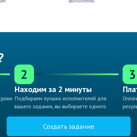
ам
выполнены
?
2
3
Находим за 2 минуты
Пла
сроки
Подбираем лучших исполнителей для
Оплач
вашего задания, вы выбираете одного
резул
Создать задание