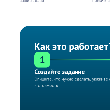
ваши задачи
помочь в
Как это работает
1
Создайте задание
Опишите, что нужно сделать, укажите 
и стоимость