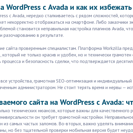
а WordPress с Avada и как их избежать
ress с Avada, нередко сталкиваетесь с рядом сложностей, котор
жет некорректно отображаться на смартфоне. Либо заказчики эк
блемой становится неправильная настройка плагинов Avada, что
и разочарованию в результате.
ние сайта проверенным специалистам. Платформа Workzilla пре
, который не только красив и удобен, но и технически грамоте
ь процесса и безопасность сделки, что подтверждается десятил
д все устройства, грамотная SEO-оптимизация и индивидуальный
наченным администратором. Не стоит терять время и нервы — и
аемого сайта на WordPress с Avada: ч
олько технических нюансов, которые важны для качественного ре
й универсальности он требует грамотной настройки. Неправильн
ин из самых частых заломов. Во-вторых, важно уделять внимани
ны, но без тщательной проверки мобильная версия будет неудо