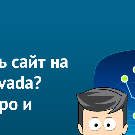
ь сайт на
vada?
ро и