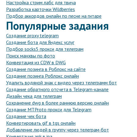
Настройка стрим лабс для твича
Разработка карточки Wildberries
Подбор аккордов онлайн по песне на гитаре
Популярные задания
Создание proxy telegram
Создание бота для Яндекс услуг
Подбор socks5 прокси для телеграм
Поиск манхвы по фото
Конвертация из CDW в DWG
Создание позинга в Роблокс на сайте
Создание позинга Роблокс онлайн
Удалить водяной знак с видео через телеграмм бот
Создание обратного отсчета в Telegram-канале
Дизайн чека для телеграм
Сохранение dwg в более раннюю версию онлайн
Создание MTProto прокси для Telegram
Создание чек бота
Конвертировать gif в tgs онлайн
Добавление людей в группу через телеграм-бот
Конвертация apk в ipa