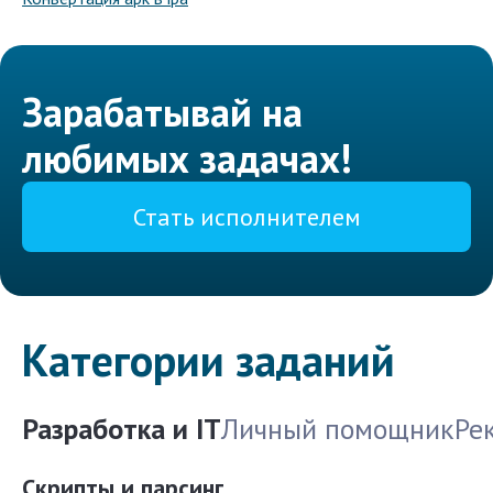
Зарабатывай на
любимых задачах!
Стать исполнителем
Категории заданий
Разработка и IT
Личный помощник
Ре
Скрипты и парсинг