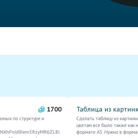
1700
Таблица из картин
азных по структуре и
Сделать таблицу из картинки
цветам все было также как н
_k90NXhPvJd9Iem3RzyMR6ZL8l
формате А3. Нужно в формат