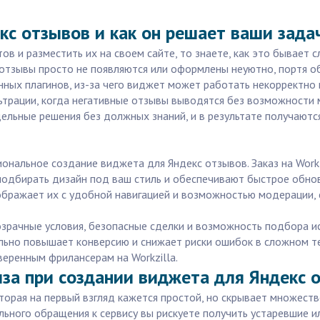
с отзывов и как он решает ваши зада
ов и разместить их на своем сайте, то знаете, как это бывает 
отзывы просто не появляются или оформлены неуютно, портя о
ных плагинов, из-за чего виджет может работать некорректно 
ьтрации, когда негативные отзывы выводятся без возможности 
дельные решения без должных знаний, и в результате получаютс
ональное создание виджета для Яндекс отзывов. Заказ на Workz
 подбирать дизайн под ваш стиль и обеспечивают быстрое обнов
ображает их с удобной навигацией и возможностью модерации,
озрачные условия, безопасные сделки и возможность подбора и
льно повышает конверсию и снижает риски ошибок в сложном те
веренным фрилансерам на Workzilla.
иза при создании виджета для Яндекс 
орая на первый взгляд кажется простой, но скрывает множеств
льного обращения к сервису вы рискуете получить устаревшие 