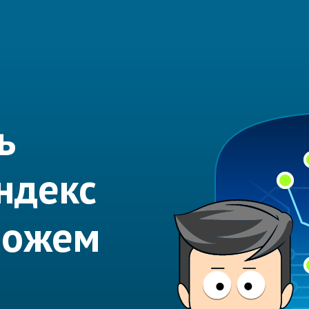
ь
ндекс
можем