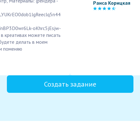
нтр, Материалы: (рендера -
Раиса Корицкая
v1LYUKrEO0dob1lgReeclq5n44
M7nBP3D0wr6Lk-oKhrc5jEsjw-
 в креативах можете писать
 будете делать в моем
ам поменяю
Создать задание