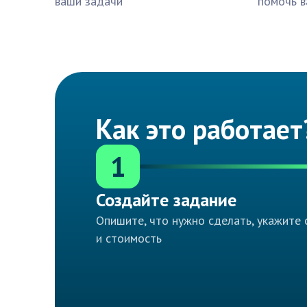
ваши задачи
помочь в
Как это работает
1
Создайте задание
Опишите, что нужно сделать, укажите 
и стоимость