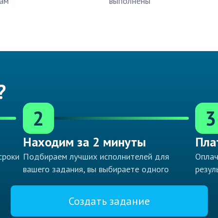
ам
выполнены
?
2
3
Находим за 2 минуты
Пла
сроки
Подбираем лучших исполнителей для
Оплач
вашего задания, вы выбираете одного
резул
Создать задание