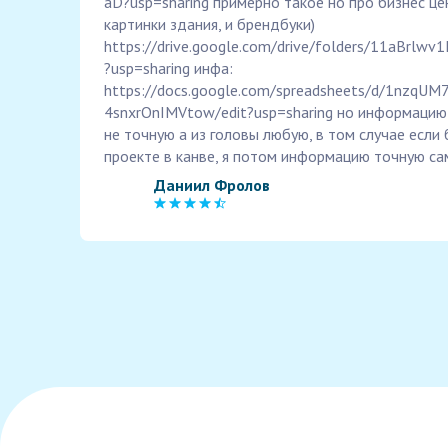
aD?usp=sharing примерно такое но про бизнес це
картинки здания, и брендбуки)
https://drive.google.com/drive/folders/11aBrlw
?usp=sharing инфа:
https://docs.google.com/spreadsheets/d/1nzqU
4snxrOnIMVtow/edit?usp=sharing но информацию
не точную а из головы любую, в том случае если
проекте в канве, я потом информацию точную с
Даниил Фролов