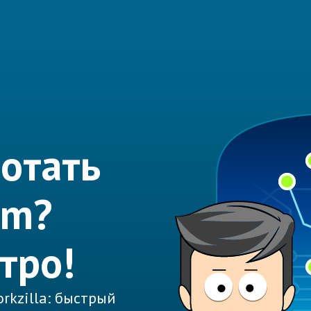
отать
am?
тро!
rkzilla: быстрый