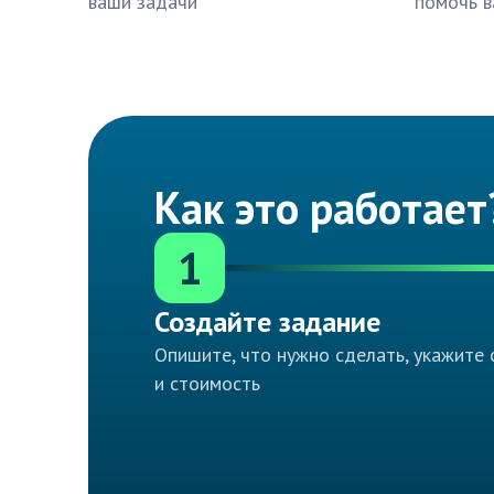
ваши задачи
помочь в
Как это работает
1
Создайте задание
Опишите, что нужно сделать, укажите 
и стоимость