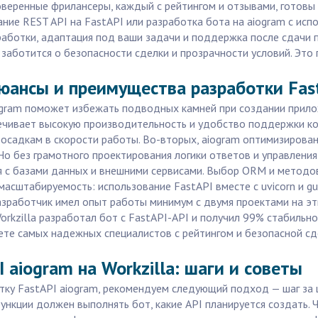
веренные фрилансеры, каждый с рейтингом и отзывами, готовы 
ние REST API на FastAPI или разработка бота на aiogram с ис
аботки, адаптация под ваши задачи и поддержка после сдачи пр
заботится о безопасности сделки и прозрачности условий. Это
нюансы и преимущества разработки Fas
ogram поможет избежать подводных камней при создании прилож
печивает высокую производительность и удобство поддержки к
осадкам в скорости работы. Во-вторых, aiogram оптимизирован
 без грамотного проектирования логики ответов и управления 
я с базами данных и внешними сервисами. Выбор ORM и методов 
асштабируемость: использование FastAPI вместе с uvicorn и gun
азработчик имел опыт работы минимум с двумя проектами на эт
orkzilla разработал бот с FastAPI-API и получил 99% стабильно
ете самых надежных специалистов с рейтингом и безопасной сде
 aiogram на Workzilla: шаги и советы
ку FastAPI aiogram, рекомендуем следующий подход — шаг за ш
функции должен выполнять бот, какие API планируется создать. Ч