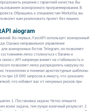
предложить решения с гарантией качества. Вы
пользованием асинхронного программирования. В
оекта. Обращаясь к специалистам Workzilla, вы
 позволит вам реализовать проект без лишних
tAPI aiogram
ений. Во-первых, FastAPI использует асинхронный
ода. Однако неправильное управление
 для асинхронных ботов Telegram, он позволяет
состояниями легко столкнуться с багами и
связи с API напрямую влияет на стабильность и
icorn позволяет легко распределять нагрузку по
их технологиях и понимал архитектурные шаблоны.
сти при 10 000 запросов в минуту, что доказало
лкой, что избавит вас от ненужных рисков при
агом. 1. Постановка задачи. Четко опишите
ем яснее задача, тем лучше конечный результат. 2.