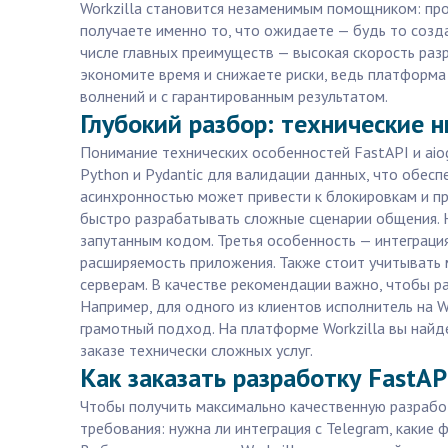
Workzilla становится незаменимым помощником: про
получаете именно то, что ожидаете — будь то созда
числе главных преимуществ — высокая скорость разр
экономите время и снижаете риски, ведь платформа 
волнений и с гарантированным результатом.
Глубокий разбор: технические 
Понимание технических особенностей FastAPI и ai
Python и Pydantic для валидации данных, что обес
асинхронностью может привести к блокировкам и пр
быстро разрабатывать сложные сценарии общения. Но
запутанным кодом. Третья особенность — интеграци
расширяемость приложения. Также стоит учитывать м
серверам. В качестве рекомендации важно, чтобы р
Например, для одного из клиентов исполнитель на W
грамотный подход. На платформе Workzilla вы найд
заказе технически сложных услуг.
Как заказать разработку FastAPI
Чтобы получить максимально качественную разработ
требования: нужна ли интеграция с Telegram, какие 