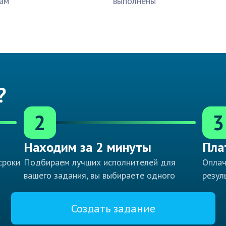
ам
выполнены
?
2
3
Находим за 2 минуты
Пла
сроки
Подбираем лучших исполнителей для
Оплач
вашего задания, вы выбираете одного
резул
Создать задание