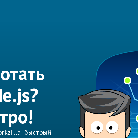
отать
e.js?
тро!
rkzilla: быстрый