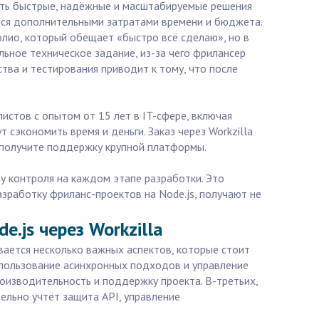
чить быстрые, надёжные и масштабируемые решения
ются дополнительными затратами времени и бюджета.
лио, который обещает «быстро всё сделаю», но в
ьное техническое задание, из-за чего фрилансер
ства и тестирования приводит к тому, что после
стов с опытом от 15 лет в IT-сфере, включая
сэкономить время и деньги. Заказ через Workzilla
а получите поддержку крупной платформы.
му контроля на каждом этапе разработки. Это
азработку фриланс-проектов на Node.js, получают не
.js через Workzilla
вается несколько важных аспектов, которые стоит
использование асинхронных подходов и управление
производительность и поддержку проекта. В-третьих,
ельно учтёт защита API, управление