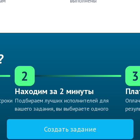
ам
выполнены
?
2
3
Находим за 2 минуты
Пла
сроки
Подбираем лучших исполнителей для
Оплач
вашего задания, вы выбираете одного
резул
Создать задание