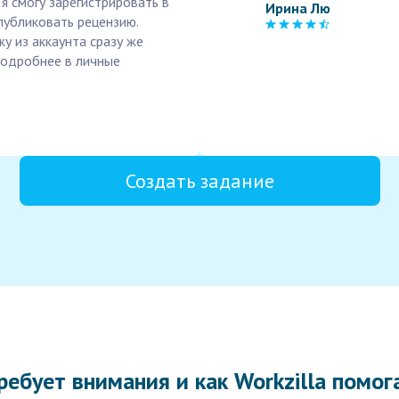
я смогу зарегистрировать в
Ирина Лю
публиковать рецензию.
у из аккаунта сразу же
 подробнее в личные
Создать задание
требует внимания и как Workzilla помо