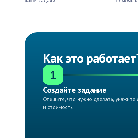
ваши задачи
помочь в
Как это работает
1
Создайте задание
Опишите, что нужно сделать, укажите 
и стоимость