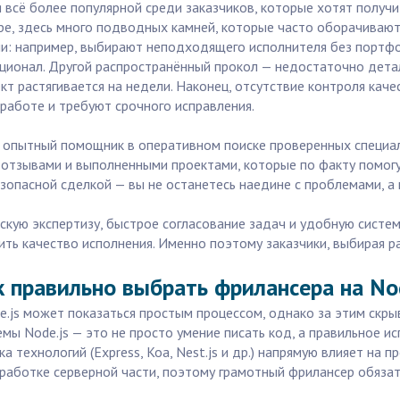
я всё более популярной среди заказчиков, которые хотят полу
фере, здесь много подводных камней, которые часто оборачива
ми: например, выбирают неподходящего исполнителя без портфо
ционал. Другой распространённый прокол — недостаточно детал
кт растягивается на недели. Наконец, отсутствие контроля каче
работе и требуют срочного исправления.
 опытный помощник в оперативном поиске проверенных специали
 отзывами и выполненными проектами, которые по факту помогут 
езопасной сделкой — вы не останетесь наедине с проблемами, 
скую экспертизу, быстрое согласование задач и удобную систе
ть качество исполнения. Именно поэтому заказчики, выбирая р
 правильно выбрать фрилансера на Node
e.js может показаться простым процессом, однако за этим скры
емы Node.js — это не просто умение писать код, а правильное 
 технологий (Express, Koa, Nest.js и др.) напрямую влияет на 
работке серверной части, поэтому грамотный фрилансер обязат