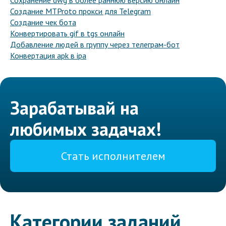
Сохранение dwg в более раннюю версию онлайн
Создание MTProto прокси для Telegram
Создание чек бота
Конвертировать gif в tgs онлайн
Добавление людей в группу через телеграм-бот
Конвертация apk в ipa
Зарабатывай на
любимых задачах!
Стать исполнителем
Категории заданий