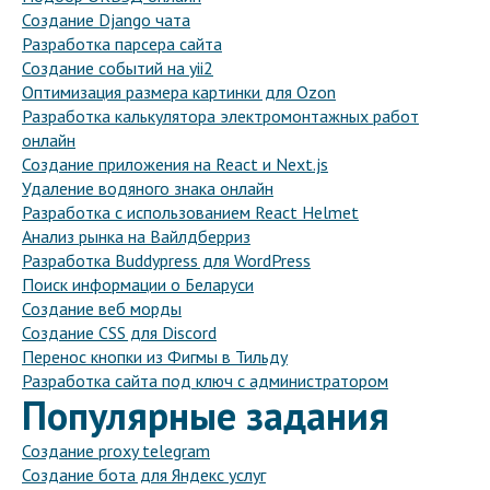
Создание Django чата
Разработка парсера сайта
Создание событий на yii2
Оптимизация размера картинки для Ozon
Разработка калькулятора электромонтажных работ
онлайн
Создание приложения на React и Next.js
Удаление водяного знака онлайн
Разработка с использованием React Helmet
Анализ рынка на Вайлдберриз
Разработка Buddypress для WordPress
Поиск информации о Беларуси
Создание веб морды
Создание CSS для Discord
Перенос кнопки из Фигмы в Тильду
Разработка сайта под ключ с администратором
Популярные задания
Создание proxy telegram
Создание бота для Яндекс услуг