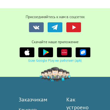
Присоединяйтесь к нам в соцсетях
Cкачайте наше приложение
Если Google Play не работает (apk)
Заказчикам
Как
устроено
Как начать