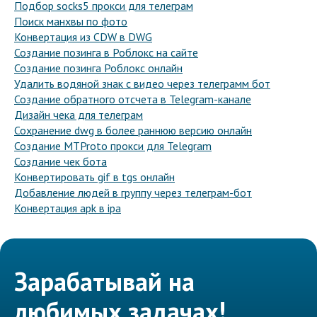
Подбор socks5 прокси для телеграм
Поиск манхвы по фото
Конвертация из CDW в DWG
Создание позинга в Роблокс на сайте
Создание позинга Роблокс онлайн
Удалить водяной знак с видео через телеграмм бот
Создание обратного отсчета в Telegram-канале
Дизайн чека для телеграм
Сохранение dwg в более раннюю версию онлайн
Создание MTProto прокси для Telegram
Создание чек бота
Конвертировать gif в tgs онлайн
Добавление людей в группу через телеграм-бот
Конвертация apk в ipa
Зарабатывай на
любимых задачах!