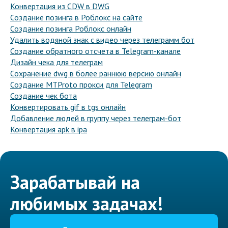
Конвертация из CDW в DWG
Создание позинга в Роблокс на сайте
Создание позинга Роблокс онлайн
Удалить водяной знак с видео через телеграмм бот
Создание обратного отсчета в Telegram-канале
Дизайн чека для телеграм
Сохранение dwg в более раннюю версию онлайн
Создание MTProto прокси для Telegram
Создание чек бота
Конвертировать gif в tgs онлайн
Добавление людей в группу через телеграм-бот
Конвертация apk в ipa
Зарабатывай на
любимых задачах!