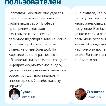
пользователей
Благодаря Воркзиле мне удаётся
Я не ожидал, что 
быстро найти исполнителей на
работу так быстро,
любые виды работ. В сфере
много желающих в
предпринимательской
поручение. Всё бы
деятельности, ваш сервис
чётко в срок, и ре
отличное подспорье. Мне не нужно
всем моим условия
содержать рабочих, т.к. пока
кинул себе ещё ден
бизнес не очень большой. На
как точно знаю, ч
Воркзиле за меня размещают
своим Личным пом
объявления, пишут тексты, создают
ещё много раз!
инфографику, монтируют видео,
делают сайты, рекламу в яндексе и
соцсетях, ищут поставщиков и
многое другое. Спасибо вашему
сервису!
Руслан
Станислав
Заказчик
Заказчик